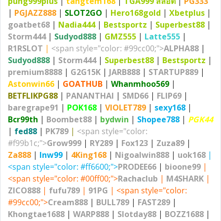
pung999plus
|
tangtem168
|
TGA999
สล็อต
|
PG333
|
PGJAZZ888
|
SLOT2GO
|
Hero168gold
|
Xbetplus
|
goatbet68
|
Nadia444
|
Bestsportz
|
Superbest88
|
Storm444
|
Sudyod888
|
GMZ555
|
Latte555
|
R1RSLOT
|
<span style="color: #99cc00;">
ALPHA88
|
Sudyod888
|
Storm444
|
Superbest88
|
Bestsportz
|
premium8888
|
G2G15K
|
JARB888
|
STARTUP889
|
Astonwin66
|
GOATHUB
|
Whanmhoo569
|
BETFLIKPG88
|
PANANTHAI
|
SMD66
|
FLIP69
|
baregrape91
|
POK168
|
VIOLET789
|
sexy168
|
Bcr99th
|
Boombet88
|
bydwin
|
Shopee788
|
PGK44
|
fed88
|
PK789
|
<span style="color:
#f99b1c;">
Grow999
|
RY289
|
Fox123
|
Zuza89
|
Za888
|
Inw99
|
4King168
|
Nigoalwin888
|
uok168
|
<span style="color: #ff6600;">
PRODEE66
|
bioone99
|
<span style="color: #00ff00;">
Rachaclub
|
M4SHARK
|
ZICO888
|
fufu789
|
91
PG
| <span style="color:
#99cc00;">
Cream888
|
BULL789
|
FAST289
|
Khongtae1688
|
WARP888
|
Slotday88
|
BOZZ1688
|