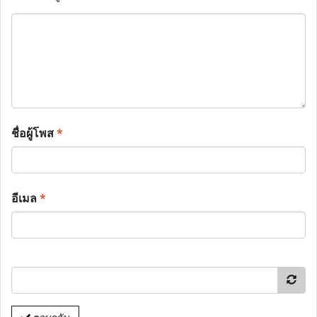
ชื่อผู้โพส
*
อีเมล
*