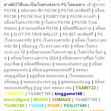
ค่ายดังไว้ที่และเป็นเว็บตรงส่งจาก PG โดยเฉพาะ
เข้าสู่ระบบ
PG15K
|
สมัครสมาชิก PG15K
|
PG15K เครดิตฟรี
|
สล็อต
PG15K
|
PG15K Slot
|
PGBET15K
|
PG15K ทางเข้า
|
สล็อตเว็บตรง PG15K
|
เว็บตรง PG15K
|
PG15K True
Wallet
|
ค่ายเกมสล็อต PG15K
|
สล็อตพีจีแตกง่าย
|
สล็อต
PG
|
SLOT PG TRUE WALLET
|
PG BET เครดิตฟรี
|
PG
เว็บตรงแตกหนัก
|
PG เว็บตรงแตกหนัก
|
สล็อต เว็บตรง แตก
หนัก 88
|
สล็อต pg เว็บ ตรง แตก หนัก
|
สล็อต เว็บตรง
ระบบ ออ โต้
|
สล็อตวอเลทเว็บตรงล่าสุด
|
เว็บตรงไม่ ล็อก ยู
ส
|
สล็อตเว็บตรง แตกง่าย 2024
|
สล็อตแตกง่ายที่สุด โบนัส
เยอะที่สุด
|
สล็อตพีจีทดลอง
|
ทดลองเล่นslot pg
|
สล็อต
pgทดลองเล่น
|
สล็อต pgทดลองเล่นฟรี
|
ทดลอง
เล่นpgสล็อต
|
pgสล็อต ทดลองเล่น
|
เว็บทดลองเล่น
สล็อตpg
|
ทดลองเล่น slot pg
|
ยูสทดลองเล่น pg
|
สล็อต
ทดลองเล่นฟรีpg
|
pg slot ทดลอง เล่น
|
TGABET22
|
TGABET95
|
TGABET789
|
kinggame168
|
Hero168gold
|
BEO333
|
123
MAXX
|
TGABET789
|
TGABET88
|
TGA369
|
PG
689
|
PGSLOT689
|