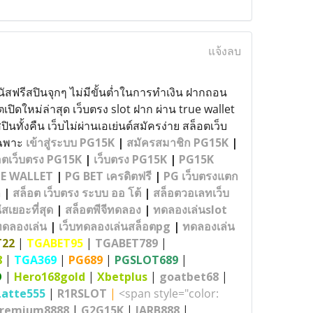
แจ้งลบ
สฟรีสปินจุกๆ ไม่มีขั้นต่ำในการทำเงิน ฝากถอน
เปิดใหม่ล่าสุด เว็บตรง slot ฝาก ผ่าน true wallet
ทั้งคืน เว็บไม่ผ่านเอเย่นต์สมัครง่าย สล็อตเว็บ
เฉพาะ
เข้าสู่ระบบ PG15K
|
สมัครสมาชิก PG15K
|
อตเว็บตรง PG15K
|
เว็บตรง PG15K
|
PG15K
E WALLET
|
PG BET เครดิตฟรี
|
PG เว็บตรงแตก
ก
|
สล็อต เว็บตรง ระบบ ออ โต้
|
สล็อตวอเลทเว็บ
สเยอะที่สุด
|
สล็อตพีจีทดลอง
|
ทดลองเล่นslot
ทดลองเล่น
|
เว็บทดลองเล่นสล็อตpg
|
ทดลองเล่น
T22
|
TGABET95
|
TGABET789
|
8
|
TGA369
|
PG
689
|
PGSLOT689
|
O
|
Hero168gold
|
Xbetplus
|
goatbet68
|
Latte555
|
R1RSLOT
|
<span style="color:
remium8888
|
G2G15K
|
JARB888
|