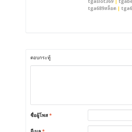
tgaslot369
|
tgab
tga689สล็อต
|
tga6
ตอบกระทู้
ชื่อผู้โพส
*
อีเมล
*