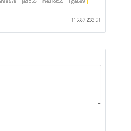
me678
|
jazz55
|
meslot55
|
tga689
|
115.87.233.51