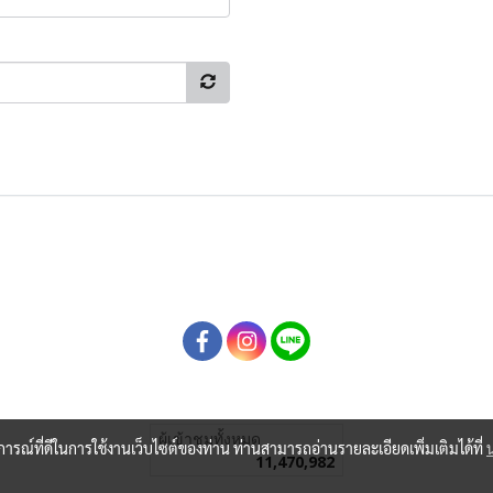
ผู้เข้าชมทั้งหมด
บการณ์ที่ดีในการใช้งานเว็บไซต์ของท่าน ท่านสามารถอ่านรายละเอียดเพิ่มเติมได้ที่
11,470,982