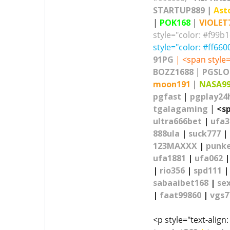
STARTUP889
|
Ast
|
POK168
|
VIOLET
style="color: #f99b1
style="color: #ff660
91
PG
| <span style=
BOZZ1688
|
PGSLO
moon191
|
NASA9
pgfast
|
pgplay24
tgalagaming
|
<sp
ultra666bet
|
ufa3
888ula
|
suck777
|
123MAXXX
|
punk
ufa1881
|
ufa062
|
rio356
|
spd111
sabaaibet168
|
se
|
faat99860
|
vgs7
<p style="text-align: