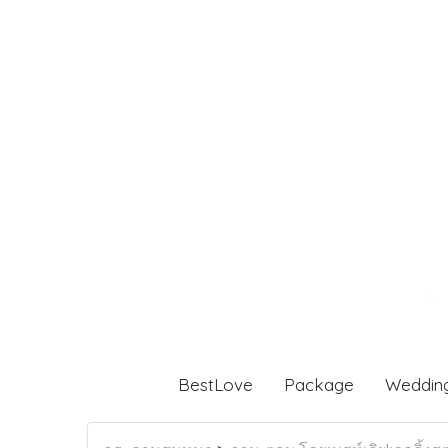
BestLove
Package
Weddin