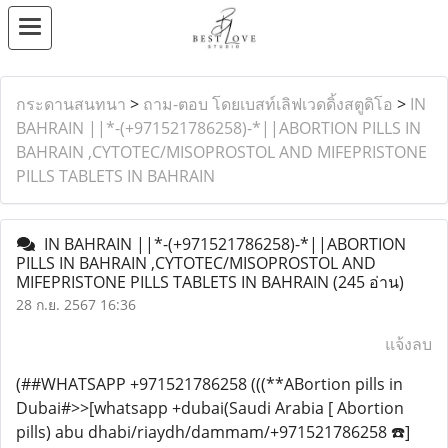
กระดานสนทนา
>
ถาม-ตอบ โดยเบสท์เลิฟเวดดิ้งสตูดิโอ
>
IN
BAHRAIN ||*-(+971521786258)-*||ABORTION PILLS IN
BAHRAIN ,CYTOTEC/MISOPROSTOL AND MIFEPRISTONE
PILLS TABLETS IN BAHRAIN
IN BAHRAIN ||*-(+971521786258)-*||ABORTION
PILLS IN BAHRAIN ,CYTOTEC/MISOPROSTOL AND
MIFEPRISTONE PILLS TABLETS IN BAHRAIN
(245 อ่าน)
28 ก.ย. 2567 16:36
แจ้งลบ
(##WHATSAPP +971521786258 (((**ABortion pills in
Dubai#>>[whatsapp +dubai(Saudi Arabia [ Abortion
pills) abu dhabi/riaydh/dammam/+971521786258 ☎️]