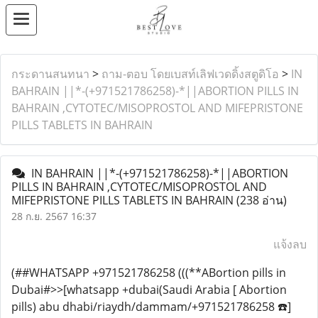
กระดานสนทนา
>
ถาม-ตอบ โดยเบสท์เลิฟเวดดิ้งสตูดิโอ
>
IN
BAHRAIN ||*-(+971521786258)-*||ABORTION PILLS IN
BAHRAIN ,CYTOTEC/MISOPROSTOL AND MIFEPRISTONE
PILLS TABLETS IN BAHRAIN
IN BAHRAIN ||*-(+971521786258)-*||ABORTION
PILLS IN BAHRAIN ,CYTOTEC/MISOPROSTOL AND
MIFEPRISTONE PILLS TABLETS IN BAHRAIN
(238 อ่าน)
28 ก.ย. 2567 16:37
แจ้งลบ
(##WHATSAPP +971521786258 (((**ABortion pills in
Dubai#>>[whatsapp +dubai(Saudi Arabia [ Abortion
pills) abu dhabi/riaydh/dammam/+971521786258 ☎️]