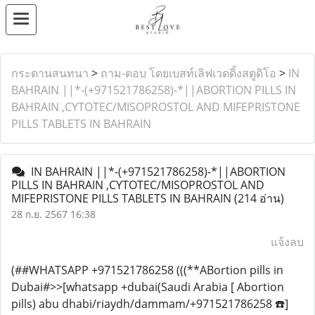
กระดานสนทนา
>
ถาม-ตอบ โดยเบสท์เลิฟเวดดิ้งสตูดิโอ
>
IN
BAHRAIN ||*-(+971521786258)-*||ABORTION PILLS IN
BAHRAIN ,CYTOTEC/MISOPROSTOL AND MIFEPRISTONE
PILLS TABLETS IN BAHRAIN
IN BAHRAIN ||*-(+971521786258)-*||ABORTION
PILLS IN BAHRAIN ,CYTOTEC/MISOPROSTOL AND
MIFEPRISTONE PILLS TABLETS IN BAHRAIN
(214 อ่าน)
28 ก.ย. 2567 16:38
แจ้งลบ
(##WHATSAPP +971521786258 (((**ABortion pills in
Dubai#>>[whatsapp +dubai(Saudi Arabia [ Abortion
pills) abu dhabi/riaydh/dammam/+971521786258 ☎️]