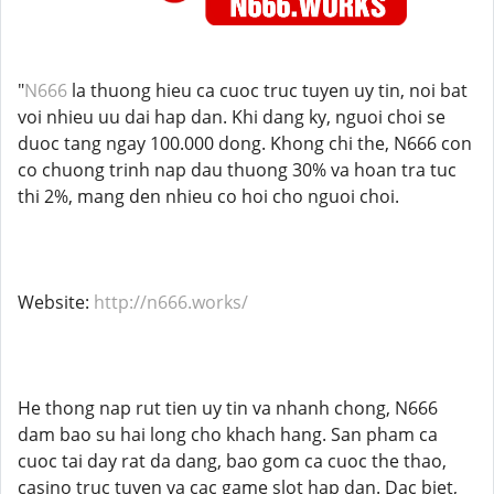
"
N666
la thuong hieu ca cuoc truc tuyen uy tin, noi bat
voi nhieu uu dai hap dan. Khi dang ky, nguoi choi se
duoc tang ngay 100.000 dong. Khong chi the, N666 con
co chuong trinh nap dau thuong 30% va hoan tra tuc
thi 2%, mang den nhieu co hoi cho nguoi choi.
Website:
http://n666.works/
He thong nap rut tien uy tin va nhanh chong, N666
dam bao su hai long cho khach hang. San pham ca
cuoc tai day rat da dang, bao gom ca cuoc the thao,
casino truc tuyen va cac game slot hap dan. Dac biet,