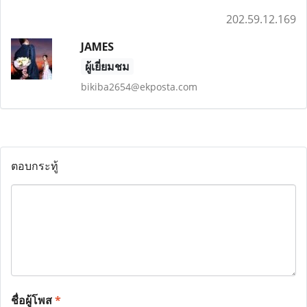
202.59.12.169
JAMES
ผู้เยี่ยมชม
bikiba2654@ekposta.com
ตอบกระทู้
ชื่อผู้โพส
*