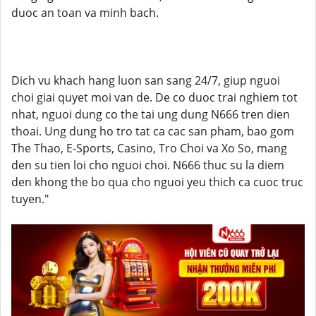
duoc an toan va minh bach.
Dich vu khach hang luon san sang 24/7, giup nguoi
choi giai quyet moi van de. De co duoc trai nghiem tot
nhat, nguoi dung co the tai ung dung N666 tren dien
thoai. Ung dung ho tro tat ca cac san pham, bao gom
The Thao, E-Sports, Casino, Tro Choi va Xo So, mang
den su tien loi cho nguoi choi. N666 thuc su la diem
den khong the bo qua cho nguoi yeu thich ca cuoc truc
tuyen."