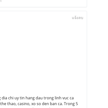
n
แจ้งลบ
ia chi uy tin hang dau trong linh vuc ca
 the thao, casino, xo so den ban ca. Trong 5