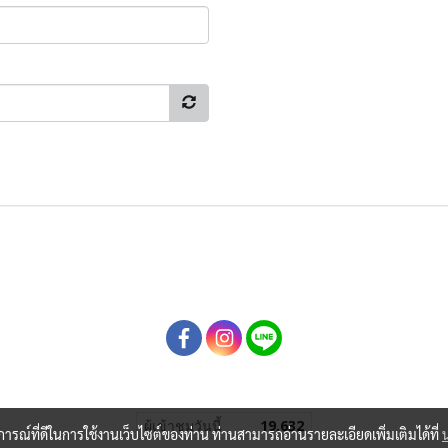
ผู้เข้าชมวันนี้
19,632
บการณ์ที่ดีในการใช้งานเว็บไซต์ของท่าน ท่านสามารถอ่านรายละเอียดเพิ่มเติมได้ที่