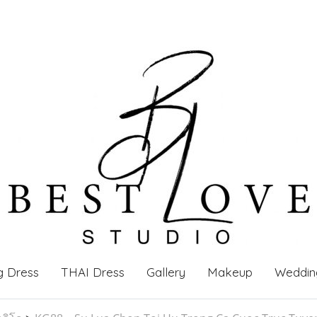
g Dress
THAI Dress
Gallery
Makeup
Weddin