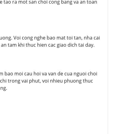
e tao ra mot san choi cong bang va an toan
uong. Voi cong nghe bao mat toi tan, nha cai
n tam khi thuc hien cac giao dich tai day.
m bao moi cau hoi va van de cua nguoi choi
chi trong vai phut, voi nhieu phuong thuc
ong.