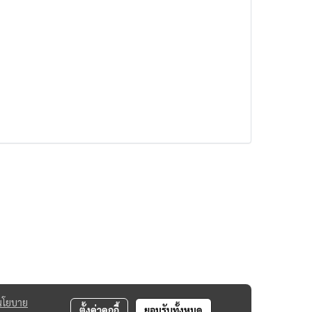
นโยบาย
ตั้งค่าคุกกี้
ยอมรับทั้งหมด