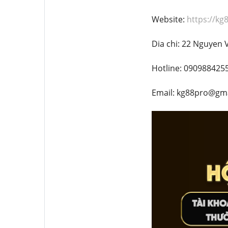
Website:
https://kg
Dia chi: 22 Nguyen 
Hotline: 090988425
Email: kg88pro@gm