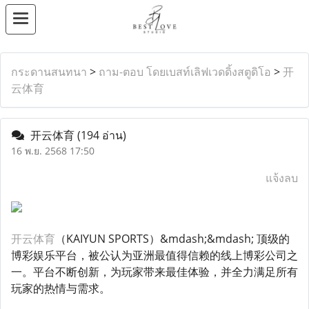
กระดานสนทนา
>
ถาม-ตอบ โดยเบสท์เลิฟเวดดิ้งสตูดิโอ
>
开
云体育
开云体育
(194 อ่าน)
16 พ.ย. 2568 17:50
แจ้งลบ
开云体育
（KAIYUN SPORTS）&mdash;&mdash; 顶级的
博彩娱乐平台，被公认为亚洲最值得信赖的线上博彩公司之
一。平台不断创新，为玩家带来最佳体验，并全力满足所有
玩家的热情与需求。