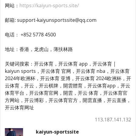
网站：
https://kaiyun-sports.site/
邮箱: support-kaiyunsportssite@qq.com
电话： +852 5778 4500
地址：香港，龙虎山，薄扶林路
关键词搜索：开云体育，开云体育 app，开云体育 |
kaiyun sports，开云体育 官网，开云体育 nba，开云体育
2024年欧洲杯，开云体育 亚博，开云体育 2024欧洲杯，开
云体育，开云，开云棋牌，開雲體育，开云体育app，开云
体育平台，开云体育官网，開雲，开云 体育，开云体育官
方网站，开云博彩，开云体育官方，開雲直播，开云直播，
开云体育网址
113.187.141.132
kaiyun-sportssite