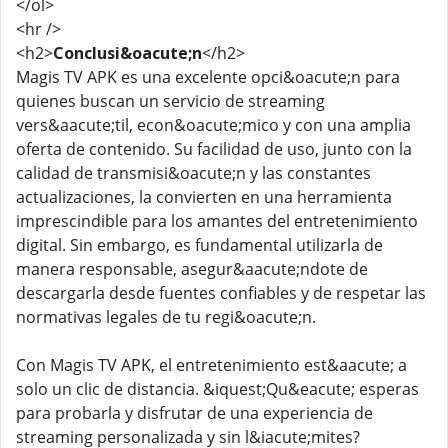
</ol>
<hr />
<h2>
Conclusi&oacute;n
</h2>
Magis TV APK es una excelente opci&oacute;n para
quienes buscan un servicio de streaming
vers&aacute;til, econ&oacute;mico y con una amplia
oferta de contenido. Su facilidad de uso, junto con la
calidad de transmisi&oacute;n y las constantes
actualizaciones, la convierten en una herramienta
imprescindible para los amantes del entretenimiento
digital. Sin embargo, es fundamental utilizarla de
manera responsable, asegur&aacute;ndote de
descargarla desde fuentes confiables y de respetar las
normativas legales de tu regi&oacute;n.
Con Magis TV APK, el entretenimiento est&aacute; a
solo un clic de distancia. &iquest;Qu&eacute; esperas
para probarla y disfrutar de una experiencia de
streaming personalizada y sin l&iacute;mites?