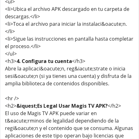
<ul>
<li>Ubica el archivo APK descargado en tu carpeta de
descargas.</li>
<li>Toca el archivo para iniciar la instalaci&oacute;n.
</li>
<li>Sigue las instrucciones en pantalla hasta completar
el proceso.</li>
</ul>
<h3>
4. Configura tu cuenta
</h3>
Abre la aplicaci&oacute;n, reg&iacute;strate o inicia
sesi&oacute;n (si ya tienes una cuenta) y disfruta de la
amplia biblioteca de contenidos disponibles.
<hr />
<h2>
&iquest;Es Legal Usar Magis TV APK?
</h2>
El uso de Magis TV APK puede variar en
t&eacute;rminos de legalidad dependiendo de la
regi&oacute;n y el contenido que se consuma. Algunas
aplicaciones de este tipo operan bajo licencias que