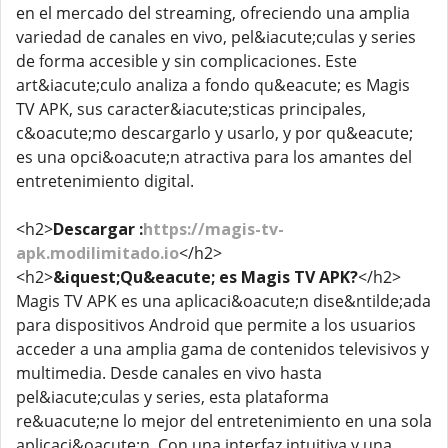
en el mercado del streaming, ofreciendo una amplia
variedad de canales en vivo, pel&iacute;culas y series
de forma accesible y sin complicaciones. Este
art&iacute;culo analiza a fondo qu&eacute; es Magis
TV APK, sus caracter&iacute;sticas principales,
c&oacute;mo descargarlo y usarlo, y por qu&eacute;
es una opci&oacute;n atractiva para los amantes del
entretenimiento digital.
<h2>
Descargar :
https://magis-tv-
apk.modilimitado.io
</h2>
<h2>
&iquest;Qu&eacute; es Magis TV APK?
</h2>
Magis TV APK es una aplicaci&oacute;n dise&ntilde;ada
para dispositivos Android que permite a los usuarios
acceder a una amplia gama de contenidos televisivos y
multimedia. Desde canales en vivo hasta
pel&iacute;culas y series, esta plataforma
re&uacute;ne lo mejor del entretenimiento en una sola
aplicaci&oacute;n. Con una interfaz intuitiva y una