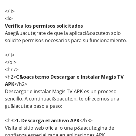
</li>
<li>
Verifica los permisos solicitados
Aseg&uacute;rate de que la aplicaci&oacute;n solo
solicite permisos necesarios para su funcionamiento.
</li>
</ol>
<hr />
<h2>
C&oacute;mo Descargar e Instalar Magis TV
APK
</h2>
Descargar e instalar Magis TV APK es un proceso
sencillo. A continuaci&oacute;n, te ofrecemos una
gu&iacute;a paso a paso:
<h3>
1. Descarga el archivo APK
</h3>
Visita el sitio web oficial o una p&aacute;gina de
confianza especializada en aplicaciones APK.