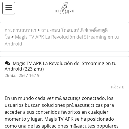
กระดานสนทนา
>
ถาม-ตอบ โดยเบสท์เลิฟเวดดิ้งสตูดิ
โอ
>
Magis TV APK La Revolución del Streaming en tu
Android
Magis TV APK La Revolución del Streaming en tu
Android
(223 อ่าน)
26 พ.ย. 2567 16:19
แจ้งลบ
En un mundo cada vez m&aacute;s conectado, los
usuarios buscan soluciones pr&aacute;cticas para
acceder a sus contenidos favoritos en cualquier
momento y lugar. Magis TV APK se ha posicionado
como una de las aplicaciones m&aacute;s populares