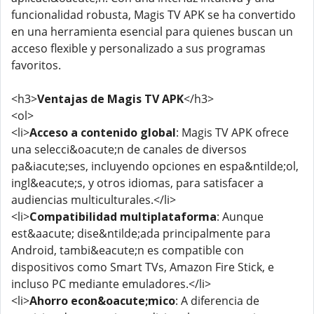
funcionalidad robusta, Magis TV APK se ha convertido
en una herramienta esencial para quienes buscan un
acceso flexible y personalizado a sus programas
favoritos.
<h3>
Ventajas de Magis TV APK
</h3>
<ol>
<li>
Acceso a contenido global
: Magis TV APK ofrece
una selecci&oacute;n de canales de diversos
pa&iacute;ses, incluyendo opciones en espa&ntilde;ol,
ingl&eacute;s, y otros idiomas, para satisfacer a
audiencias multiculturales.</li>
<li>
Compatibilidad multiplataforma
: Aunque
est&aacute; dise&ntilde;ada principalmente para
Android, tambi&eacute;n es compatible con
dispositivos como Smart TVs, Amazon Fire Stick, e
incluso PC mediante emuladores.</li>
<li>
Ahorro econ&oacute;mico
: A diferencia de