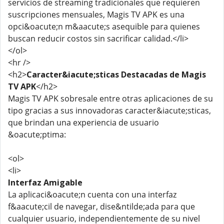
servicios de streaming tradicionales que requieren
suscripciones mensuales, Magis TV APK es una
opci&oacute;n m&aacute;s asequible para quienes
buscan reducir costos sin sacrificar calidad.</li>
</ol>
<hr />
<h2>
Caracter&iacute;sticas Destacadas de Magis
TV APK
</h2>
Magis TV APK sobresale entre otras aplicaciones de su
tipo gracias a sus innovadoras caracter&iacute;sticas,
que brindan una experiencia de usuario
&oacute;ptima:
<ol>
<li>
Interfaz Amigable
La aplicaci&oacute;n cuenta con una interfaz
f&aacute;cil de navegar, dise&ntilde;ada para que
cualquier usuario, independientemente de su nivel