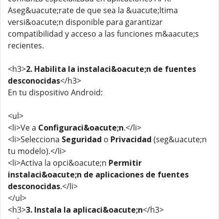
Aseg&uacute;rate de que sea la &uacute;ltima
versi&oacute;n disponible para garantizar
compatibilidad y acceso a las funciones m&aacute;s
recientes.
<h3>
2. Habilita la instalaci&oacute;n de fuentes
desconocidas
</h3>
En tu dispositivo Android:
<ul>
<li>Ve a
Configuraci&oacute;n
.</li>
<li>Selecciona
Seguridad
o
Privacidad
(seg&uacute;n
tu modelo).</li>
<li>Activa la opci&oacute;n
Permitir
instalaci&oacute;n de aplicaciones de fuentes
desconocidas
.</li>
</ul>
<h3>
3. Instala la aplicaci&oacute;n
</h3>