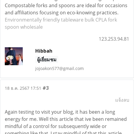
Compostable forks and spoons are ideal for occasions
and affiliations focusing on eco-knowing practices.
Environmentally friendly tableware bulk CPLA fork
spoon wholesale
123.253.94.81
Hibbah
ผู้เยี่ยมชม
jojoakon577@gmail.com
#3
18 ธ.ค. 2567 17:51
แจ้งลบ
Again testing to visit your blog, it has been a long
energy for me. Well this article that ive been remained
mindful of a control for subsequently wide or
something like that. I stay mindful of that this article