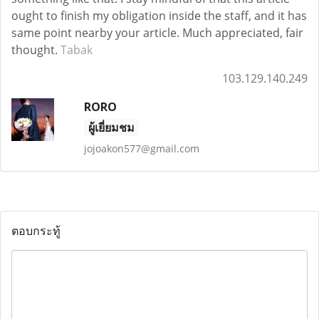
ought to finish my obligation inside the staff, and it has
same point nearby your article. Much appreciated, fair
thought.
Tabak
103.129.140.249
RORO
ผู้เยี่ยมชม
jojoakon577@gmail.com
ตอบกระทู้