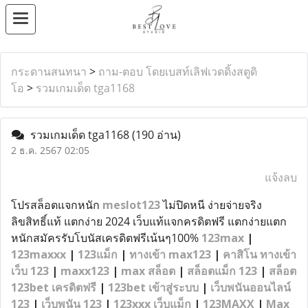
กระดานสนทนา
>
ถาม-ตอบ โดยเบสท์เลิฟเวดดิ้งสตูดิ
โอ
>
รวมเกมเด็ด tga1168
รวมเกมเด็ด tga1168
(190 อ่าน)
2 ธ.ค. 2567 02:05
แจ้งลบ
โปรสล็อตแจกหนัก
meslot123
ไม่ปิดหนี ง่ายจ่ายจริง
ลิขสิทธิ์แท้ แตกง่าย 2024 เว็บแท้แจกครดิตฟรี แตกง่ายแตก
หนักสมัครรับโบนัสเครดิตฟรีเน้นๆ100%
123max
|
123maxxx
|
123แม็ก
|
ทางเข้า max123
|
คาสิโน ทางเข้า
เว็บ 123
|
maxx123
|
max สล็อต
|
สล็อตแม็ก 123
|
สล็อต
123bet เครดิตฟรี
|
123bet เข้าสู่ระบบ
|
เว็บพนันออนไลน์
123
|
เว็บพนัน 123
|
123xxx เว็บแม็ก
|
123MAXX
|
Max