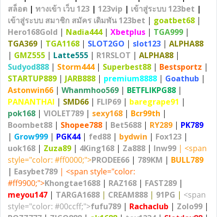
สล็อต
|
ทางเข้า เว็บ 123
|
123vip
|
เข้าสู่ระบบ 123bet
|
เข้าสู่ระบบ สมาชิก สมัคร เดิมพัน 123bet
|
goatbet68
|
Hero168Gold
|
Nadia444
|
Xbetplus
|
TGA999
|
TGA369
|
TGA1168
|
SLOT2GO
|
slot123
|
ALPHA88
|
GMZ555
|
Latte555
|
R1RSLOT
|
ALPHA88
|
Sudyod888
|
Storm444
|
Superbest88
|
Bestsportz
|
STARTUP889
|
JARB888
|
premium8888
|
Goathub
|
Astonwin66
|
Whanmhoo569
|
BETFLIKPG88
|
PANANTHAI
|
SMD66
|
FLIP69
|
baregrape91
|
pok168
|
VIOLET789
|
sexy168
|
Bcr99th
|
Boombet88
|
Shopee788
|
Bet5688
|
RY289
|
PK
789
|
Grow999
|
PGK44
|
fed88
|
bydwin
|
Fox123
|
uok168
|
Zuza89
|
4King168
|
Za888
|
Inw99
| <span
style="color: #ff0000;">
PRODEE66
|
789KM
|
BULL789
|
Easybet789
| <span style="color:
#ff9900;">
Khongtae1688
|
RAZ168
|
FAST289
|
meyou147
|
TARGA1688
|
CREAM888
|
91
PG
|
<span
style="color: #00ccff;">
fufu789
|
Rachaclub
|
Zolo
99
|