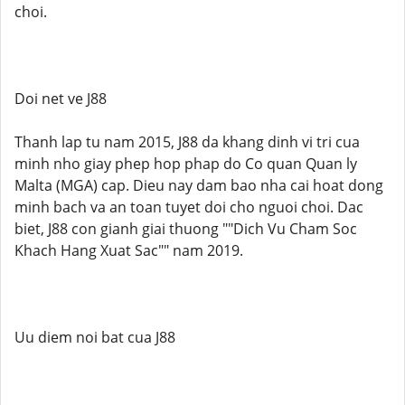
choi.
Doi net ve J88
Thanh lap tu nam 2015, J88 da khang dinh vi tri cua
minh nho giay phep hop phap do Co quan Quan ly
Malta (MGA) cap. Dieu nay dam bao nha cai hoat dong
minh bach va an toan tuyet doi cho nguoi choi. Dac
biet, J88 con gianh giai thuong ""Dich Vu Cham Soc
Khach Hang Xuat Sac"" nam 2019.
Uu diem noi bat cua J88