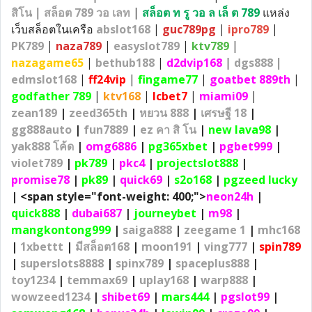
สิโน
|
สล็อต 789 วอ เลท
|
สล็อต ท รู วอ ล เล็ ต 789
แหล่ง
เว็บสล็อตในเครือ
abslot168
|
guc789pg
|
ipro789
|
PK789
|
naza789
|
easyslot789
|
ktv789
|
nazagame65
|
bethub188
|
d2dvip168
|
dgs888
|
edmslot168
|
ff24vip
|
fingame77
|
goatbet 889th
|
godfather 789
|
ktv168
|
lcbet7
|
miami09
|
zean189
|
zeed365th
|
หยวน 888
|
เศรษฐี 18
|
gg888auto
|
fun7889
|
ez คา สิ โน
|
new lava98
|
yak888 โค้ด
|
omg6886
|
pg365xbet
|
pgbet999
|
violet789
|
pk789
|
pkc4
|
projectslot888
|
promise78
|
pk89
|
quick69
|
s2o168
|
pgzeed lucky
| <span style="font-weight: 400;">
neon24h
|
quick888
|
dubai687
|
journeybet
|
m98
|
mangkontong999
|
saiga888
|
zeegame 1
|
mhc168
|
1xbettt
|
มีสล็อต168
|
moon191
|
ving777
|
spin789
|
superslots8888
|
spinx789
|
spaceplus888
|
toy1234
|
temmax69
|
uplay168
|
warp888
|
wowzeed1234
|
shibet69
|
mars444
|
pgslot99
|