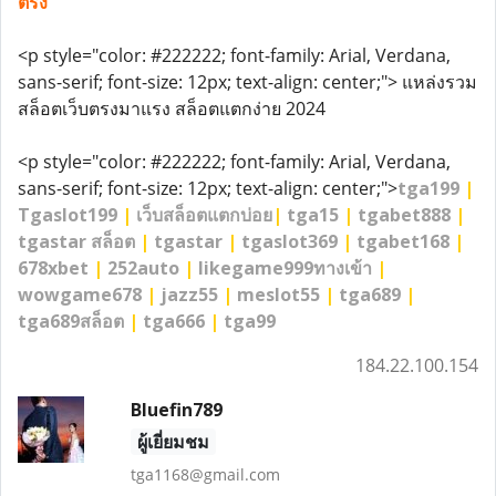
ตรง
<p style="color: #222222; font-family: Arial, Verdana,
sans-serif; font-size: 12px; text-align: center;"> แหล่งรวม
สล็อตเว็บตรงมาแรง สล็อตแตกง่าย 2024
<p style="color: #222222; font-family: Arial, Verdana,
sans-serif; font-size: 12px; text-align: center;">
tga199
|
Tgaslot199
|
เว็บสล็อตแตกบ่อย
|
tga15
|
tgabet888
|
tgastar สล็อต
|
tgastar
|
tgaslot369
|
tgabet168
|
678xbet
|
252auto
|
likegame999ทางเข้า
|
wowgame678
|
jazz55
|
meslot55
|
tga689
|
tga689สล็อต
|
tga666
|
tga99
184.22.100.154
Bluefin789
ผู้เยี่ยมชม
tga1168@gmail.com