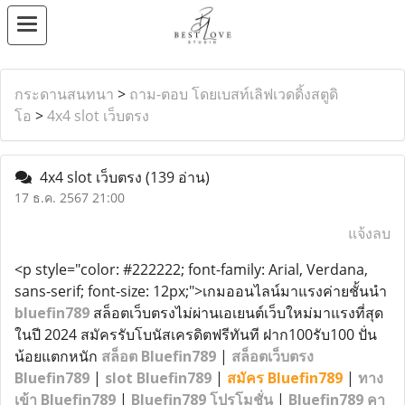
กระดานสนทนา
>
ถาม-ตอบ โดยเบสท์เลิฟเวดดิ้งสตูดิ
โอ
>
4x4 slot เว็บตรง
4x4 slot เว็บตรง
(139 อ่าน)
17 ธ.ค. 2567 21:00
แจ้งลบ
<p style="color: #222222; font-family: Arial, Verdana,
sans-serif; font-size: 12px;">เกมออนไลน์มาแรงค่ายชั้นนำ
bluefin789
สล็อตเว็บตรงไม่ผ่านเอเยนต์เว็บใหม่มาแรงที่สุด
ในปี 2024 สมัครรับโบนัสเครดิตฟรีทันที ฝาก100รับ100 ปั่น
น้อยแตกหนัก
สล็อต Bluefin789
|
สล็อตเว็บตรง
Bluefin789
|
slot Bluefin789
|
สมัคร Bluefin789
|
ทาง
เข้า Bluefin789
|
Bluefin789 โปรโมชั่น
|
Bluefin789 คา