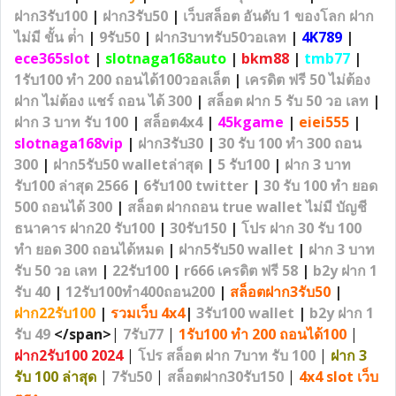
ฝาก3รับ100
|
ฝาก3รับ50
|
เว็บสล็อต อันดับ 1 ของโลก ฝาก
ไม่มี ขั้น ต่ํา
|
9รับ50
|
ฝาก3บาทรับ50วอเลท
|
4K789
|
ece365slot
|
slotnaga168auto
|
bkm88
|
tmb77
|
1รับ100 ทํา 200 ถอนได้100วอลเล็ต
|
เครดิต ฟรี 50 ไม่ต้อง
ฝาก ไม่ต้อง แชร์ ถอน ได้ 300
|
สล็อต ฝาก 5 รับ 50 วอ เลท
|
ฝาก 3 บาท รับ 100
|
สล็อต4x4
|
45kgame
|
eiei555
|
slotnaga168vip
|
ฝาก3รับ30
|
30 รับ 100 ทํา 300 ถอน
300
|
ฝาก5รับ50 walletล่าสุด
|
5 รับ100
|
ฝาก 3 บาท
รับ100 ล่าสุด 2566
|
6รับ100 twitter
|
30 รับ 100 ทํา ยอด
500 ถอนได้ 300
|
สล็อต ฝากถอน true wallet ไม่มี บัญชี
ธนาคาร ฝาก20 รับ100
|
30รับ150
|
โปร ฝาก 30 รับ 100
ทํา ยอด 300 ถอนได้หมด
|
ฝาก5รับ50 wallet
|
ฝาก 3 บาท
รับ 50 วอ เลท
|
22รับ100
|
r666 เครดิต ฟรี 58
|
b2y ฝาก 1
รับ 40
|
12รับ100ทํา400ถอน200
|
สล็อตฝาก3รับ50
|
ฝาก22รับ100
|
รวมเว็บ 4x4
|
3รับ100 wallet
|
b2y ฝาก 1
รับ 49
</span>
|
7รับ77
|
1รับ100 ทํา 200 ถอนได้100
|
ฝาก2รับ100 2024
|
โปร สล็อต ฝาก 7บาท รับ 100
|
ฝาก 3
รับ 100 ล่าสุด
|
7รับ50
|
สล็อตฝาก30รับ150
|
4x4 slot เว็บ