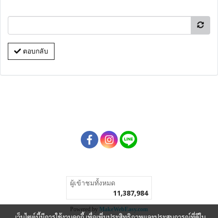
ตอบกลับ
ผู้เข้าชมทั้งหมด
11,387,984
Powered by
MakeWebEasy.com
เว็บไซต์นี้มีการใช้งานคุกกี้ เพื่อเพิ่มประสิทธิภาพและประสบการณ์ที่ดีใน