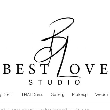
g Dress
THAI Dress
Gallery
Makeup
Weddin