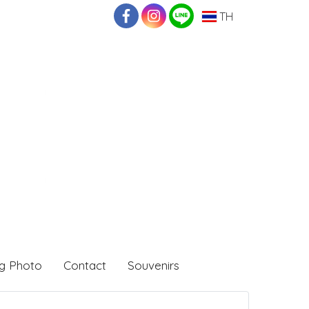
TH
g Photo
Contact
Souvenirs