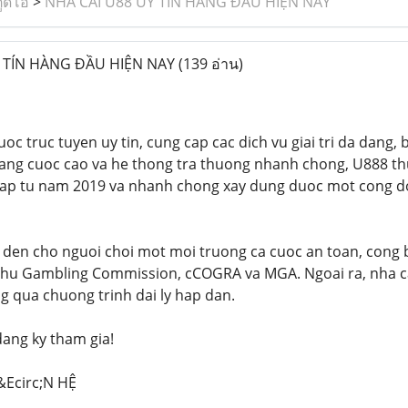
ูดิโอ
>
NHÀ CÁI U88 UY TÍN HÀNG ĐẦU HIỆN NAY
 TÍN HÀNG ĐẦU HIỆN NAY
(139 อ่าน)
uoc truc tuyen uy tin, cung cap cac dich vu giai tri da dang
 thang cuoc cao va he thong tra thuong nhanh chong, U888 th
lap tu nam 2019 va nhanh chong xay dung duoc mot cong d
den cho nguoi choi mot moi truong ca cuoc an toan, cong b
 nhu Gambling Commission, cCOGRA va MGA. Ngoai ra, nha c
g qua chuong trinh dai ly hap dan.
ang ky tham gia!
&Ecirc;N HỆ