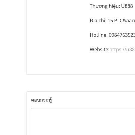
Thương hiệu: U888
Địa chỉ: 15 P. C&aa
Hotline: 098476352
Website:
https://u8
ตอบกระทู้