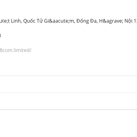
cute;t Linh, Quốc Tử Gi&aacute;m, Đống Đa, H&agrave; Nội 
3
88com.limited/