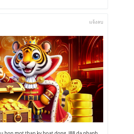
แจ้งลบ
Sau hon mot thap ky hoat dong, J88 da nhanh