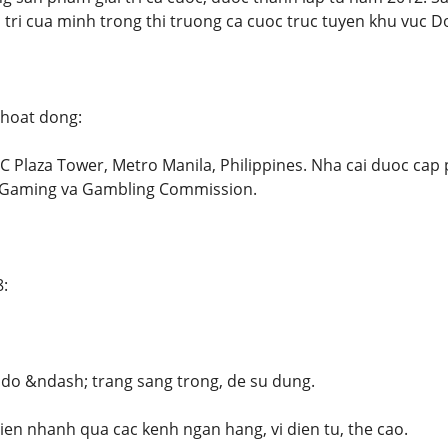
 tri cua minh trong thi truong ca cuoc truc tuyen khu vuc D
 hoat dong:
CBC Plaza Tower, Metro Manila, Philippines. Nha cai duoc ca
Gaming va Gambling Commission.
8:
do &ndash; trang sang trong, de su dung.
hien nhanh qua cac kenh ngan hang, vi dien tu, the cao.