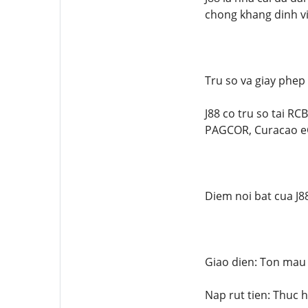
chong khang dinh vi
Tru so va giay phep
J88 co tru so tai R
PAGCOR, Curacao e
Diem noi bat cua J8
Giao dien: Ton mau 
Nap rut tien: Thuc 