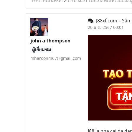
กระดานสนทนา
>
ถาม-ตอบ โดยเบสท์เลิฟเวดดิ้งสต
J88xf.com – Sân 
20 ธ.ค. 2567 00:01
john a thompson
ผู้เยี่ยมชม
mharoonm67@gmail.com
J88 la nha cai da d