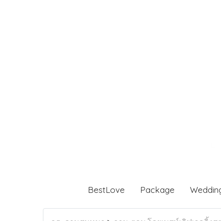
BestLove
Package
Weddin