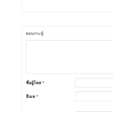
ตอบกระทู้
ชื่อผู้โพส
*
อีเมล
*