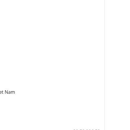
iet Nam