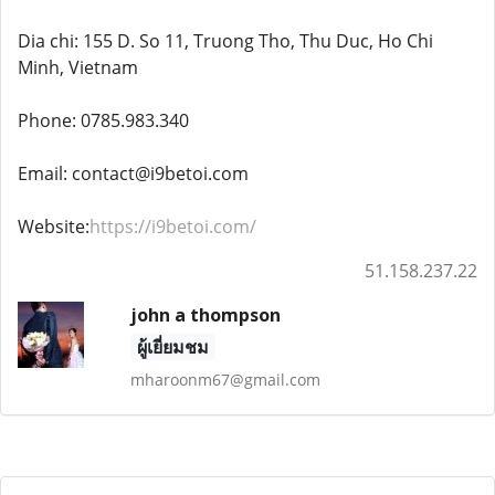
Dia chi: 155 D. So 11, Truong Tho, Thu Duc, Ho Chi
Minh, Vietnam
Phone: 0785.983.340
Email: contact@i9betoi.com
Website:
https://i9betoi.com/
51.158.237.22
john a thompson
ผู้เยี่ยมชม
mharoonm67@gmail.com