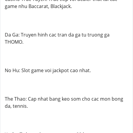
game nhu Baccarat, Blackjack.
Da Ga: Truyen hinh cac tran da ga tu truong ga
THOMO.
No Hu: Slot game voi jackpot cao nhat.
The Thao: Cap nhat bang keo som cho cac mon bong
da, tennis.