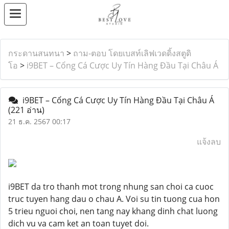
กระดานสนทนา
>
ถาม-ตอบ โดยเบสท์เลิฟเวดดิ้งสตูดิ
โอ
>
i9BET – Cổng Cá Cược Uy Tín Hàng Đầu Tại Châu Á
i9BET – Cổng Cá Cược Uy Tín Hàng Đầu Tại Châu Á
(221 อ่าน)
21 ธ.ค. 2567 00:17
แจ้งลบ
i9BET da tro thanh mot trong nhung san choi ca cuoc
truc tuyen hang dau o chau A. Voi su tin tuong cua hon
5 trieu nguoi choi, nen tang nay khang dinh chat luong
dich vu va cam ket an toan tuyet doi.