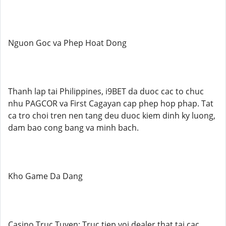
Nguon Goc va Phep Hoat Dong
Thanh lap tai Philippines, i9BET da duoc cac to chuc
nhu PAGCOR va First Cagayan cap phep hop phap. Tat
ca tro choi tren nen tang deu duoc kiem dinh ky luong,
dam bao cong bang va minh bach.
Kho Game Da Dang
Casino Truc Tuyen: Truc tiep voi dealer that tai cac