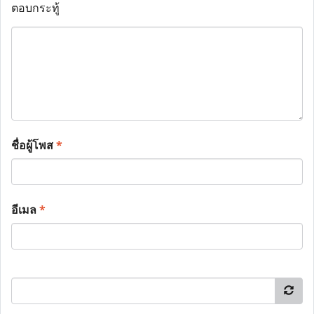
ตอบกระทู้
ชื่อผู้โพส
*
อีเมล
*