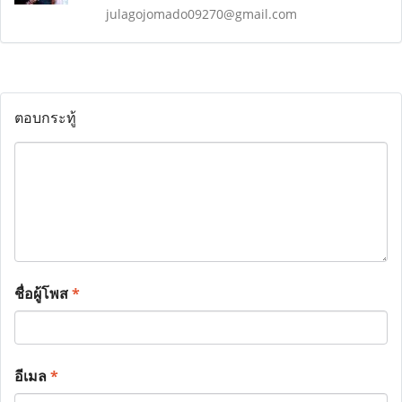
julagojomado09270@gmail.com
ตอบกระทู้
ชื่อผู้โพส
*
อีเมล
*