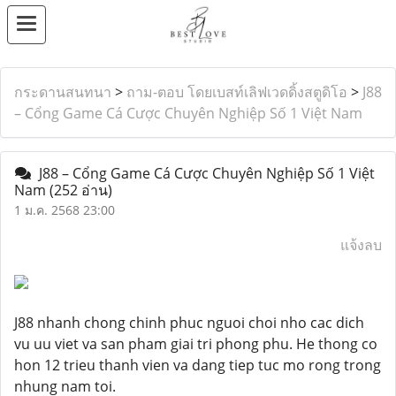
กระดานสนทนา
>
ถาม-ตอบ โดยเบสท์เลิฟเวดดิ้งสตูดิโอ
>
J88
– Cổng Game Cá Cược Chuyên Nghiệp Số 1 Việt Nam
J88 – Cổng Game Cá Cược Chuyên Nghiệp Số 1 Việt
Nam
(252 อ่าน)
1 ม.ค. 2568 23:00
แจ้งลบ
J88 nhanh chong chinh phuc nguoi choi nho cac dich
vu uu viet va san pham giai tri phong phu. He thong co
hon 12 trieu thanh vien va dang tiep tuc mo rong trong
nhung nam toi.