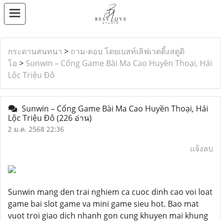
กระดานสนทนา
>
ถาม-ตอบ โดยเบสท์เลิฟเวดดิ้งสตูดิ
โอ
>
Sunwin – Cổng Game Bài Ma Cao Huyền Thoại, Hái
Lộc Triệu Đô
Sunwin – Cổng Game Bài Ma Cao Huyền Thoại, Hái
Lộc Triệu Đô
(226 อ่าน)
2 ม.ค. 2568 22:36
แจ้งลบ
Sunwin mang den trai nghiem ca cuoc dinh cao voi loat
game bai slot game va mini game sieu hot. Bao mat
vuot troi giao dich nhanh gon cung khuyen mai khung