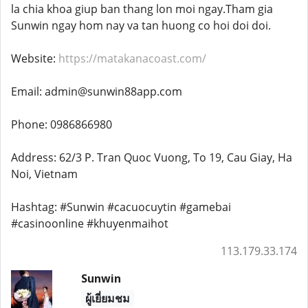
la chia khoa giup ban thang lon moi ngay.Tham gia
Sunwin ngay hom nay va tan huong co hoi doi doi.
Website:
https://matakanacoast.com/
Email: admin@sunwin88app.com
Phone: 0986866980
Address: 62/3 P. Tran Quoc Vuong, To 19, Cau Giay, Ha
Noi, Vietnam
Hashtag: #Sunwin #cacuocuytin #gamebai
#casinoonline #khuyenmaihot
113.179.33.174
Sunwin
ผู้เยี่ยมชม