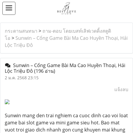
กระดานสนทนา
>
ถาม-ตอบ โดยเบสท์เลิฟเวดดิ้งสตูดิ
โอ
>
Sunwin – Cổng Game Bài Ma Cao Huyền Thoại, Hái
Lộc Triệu Đô
Sunwin – Cổng Game Bài Ma Cao Huyền Thoại, Hái
Lộc Triệu Đô
(196 อ่าน)
2 ม.ค. 2568 23:15
แจ้งลบ
Sunwin mang den trai nghiem ca cuoc dinh cao voi loat
game bai slot game va mini game sieu hot. Bao mat
vuot troi giao dich nhanh gon cung khuyen mai khung