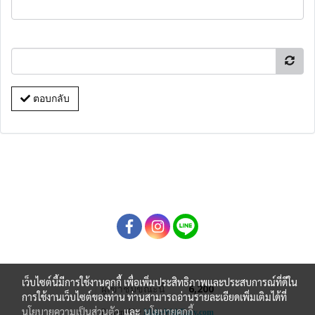
ตอบกลับ
เว็บไซต์นี้มีการใช้งานคุกกี้ เพื่อเพิ่มประสิทธิภาพและประสบการณ์ที่ดีใน
ผู้เข้าชมขณะนี้
6,200
การใช้งานเว็บไซต์ของท่าน ท่านสามารถอ่านรายละเอียดเพิ่มเติมได้ที่
นโยบายความเป็นส่วนตัว
และ
นโยบายคุกกี้
Powered by
MakeWebEasy.com