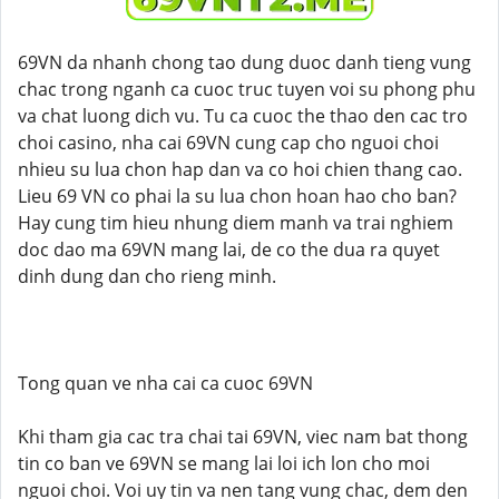
69VN da nhanh chong tao dung duoc danh tieng vung
chac trong nganh ca cuoc truc tuyen voi su phong phu
va chat luong dich vu. Tu ca cuoc the thao den cac tro
choi casino, nha cai 69VN cung cap cho nguoi choi
nhieu su lua chon hap dan va co hoi chien thang cao.
Lieu 69 VN co phai la su lua chon hoan hao cho ban?
Hay cung tim hieu nhung diem manh va trai nghiem
doc dao ma 69VN mang lai, de co the dua ra quyet
dinh dung dan cho rieng minh.
Tong quan ve nha cai ca cuoc 69VN
Khi tham gia cac tra chai tai 69VN, viec nam bat thong
tin co ban ve 69VN se mang lai loi ich lon cho moi
nguoi choi. Voi uy tin va nen tang vung chac, dem den