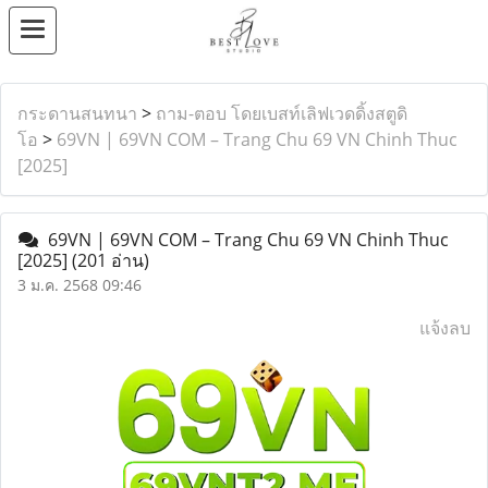
กระดานสนทนา
>
ถาม-ตอบ โดยเบสท์เลิฟเวดดิ้งสตูดิ
โอ
>
69VN | 69VN COM – Trang Chu 69 VN Chinh Thuc
[2025]
69VN | 69VN COM – Trang Chu 69 VN Chinh Thuc
[2025]
(201 อ่าน)
3 ม.ค. 2568 09:46
แจ้งลบ