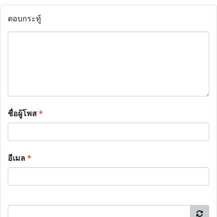
ตอบกระทู้
ชื่อผู้โพส
*
อีเมล
*