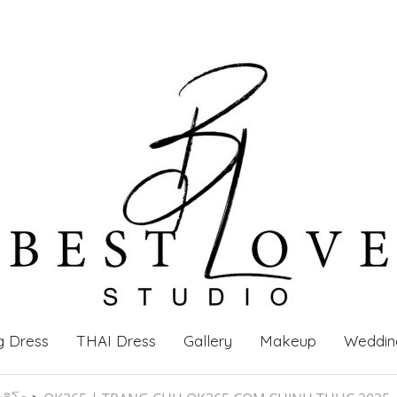
g Dress
THAI Dress
Gallery
Makeup
Weddin