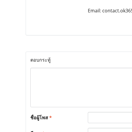
Email: contact.ok3
ตอบกระทู้
ชื่อผู้โพส
*