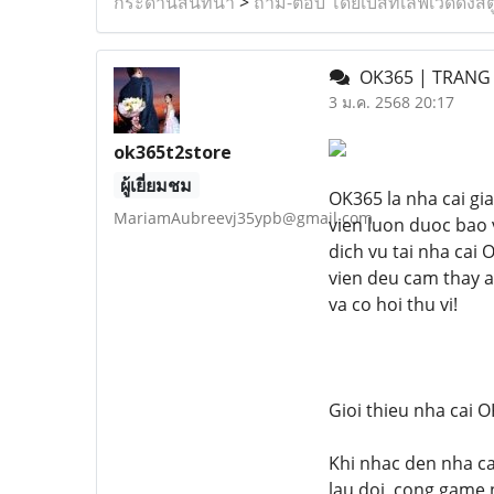
กระดานสนทนา
>
ถาม-ตอบ โดยเบสท์เลิฟเวดดิ้งสต
OK365 | TRANG 
3 ม.ค. 2568 20:17
ok365t2store
ผู้เยี่ยมชม
OK365 la nha cai gia
MariamAubreevj35ypb@gmail.com
vien luon duoc bao 
dich vu tai nha cai
vien deu cam thay an
va co hoi thu vi!
Gioi thieu nha cai 
Khi nhac den nha ca
lau doi, cong game 