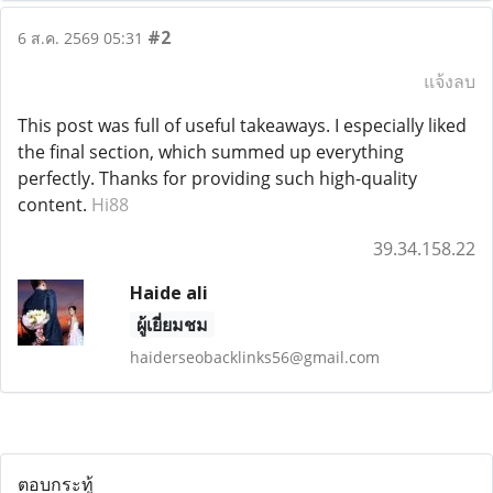
#2
6 ส.ค. 2569 05:31
แจ้งลบ
This post was full of useful takeaways. I especially liked
the final section, which summed up everything
perfectly. Thanks for providing such high-quality
content.
Hi88
39.34.158.22
Haide ali
ผู้เยี่ยมชม
haiderseobacklinks56@gmail.com
ตอบกระทู้