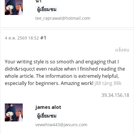
น้ำ
ผู้เยี่ยมชม
tee_raprawat@hotmail.com
#1
4 ส.ค. 2569 18:52
แจ้งลบ
Your writing style is so smooth and engaging that I
didn&rsquo;t even realize when I finished reading the
whole article. The information is extremely helpful,
especially for beginners. Amazing work!
j88 tặng 88k
39.34.156.18
james alot
ผู้เยี่ยมชม
vewehiw443@jwsuns.com