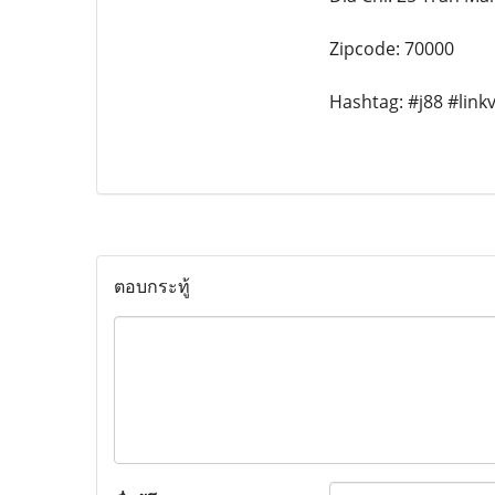
Zipcode: 70000
Hashtag: #j88 #lin
ตอบกระทู้