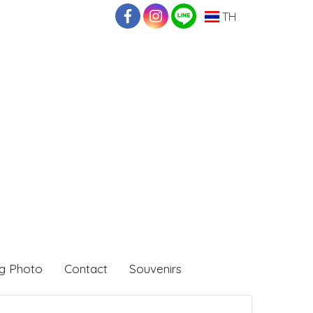
TH
g Photo
Contact
Souvenirs