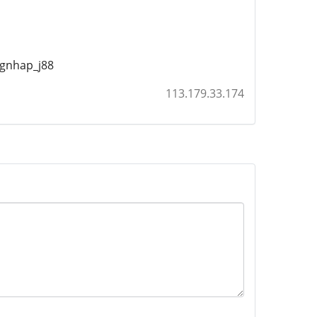
ngnhap_j88
113.179.33.174