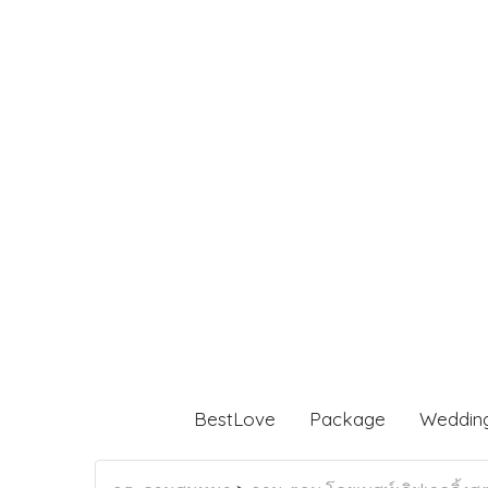
BestLove
Package
Weddin