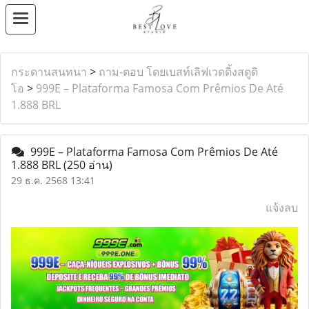
กระดานสนทนา
>
ถาม-ตอบ โดยเบสท์เลิฟเวดดิ้งสตูดิ
โอ
>
999E – Plataforma Famosa Com Prêmios De Até
1.888 BRL
999E – Plataforma Famosa Com Prêmios De Até
1.888 BRL
(250 อ่าน)
29 ธ.ค. 2568 13:41
แจ้งลบ