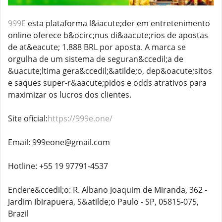
999E
esta plataforma l&iacute;der em entretenimento
online oferece b&ocirc;nus di&aacute;rios de apostas
de at&eacute; 1.888 BRL por aposta. A marca se
orgulha de um sistema de seguran&ccedil;a de
&uacute;ltima gera&ccedil;&atilde;o, dep&oacute;sitos
e saques super-r&aacute;pidos e odds atrativos para
maximizar os lucros dos clientes.
Site oficial:
https://999e.one/
Email: 999eone@gmail.com
Hotline: +55 19 97791-4537
Endere&ccedil;o: R. Albano Joaquim de Miranda, 362 -
Jardim Ibirapuera, S&atilde;o Paulo - SP, 05815-075,
Brazil