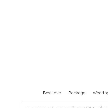
BestLove
Package
Weddin