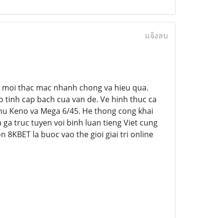
แจ้งลบ
y moi thac mac nhanh chong va hieu qua.
eo tinh cap bach cua van de. Ve hinh thuc ca
nhu Keno va Mega 6/45. He thong cong khai
ga truc tuyen voi binh luan tieng Viet cung
 8KBET la buoc vao the gioi giai tri online