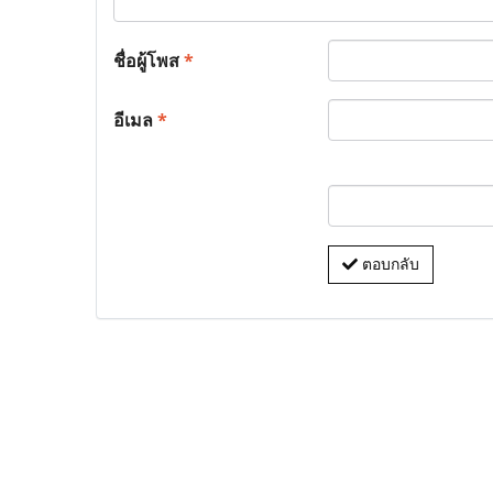
ชื่อผู้โพส
*
อีเมล
*
ตอบกลับ