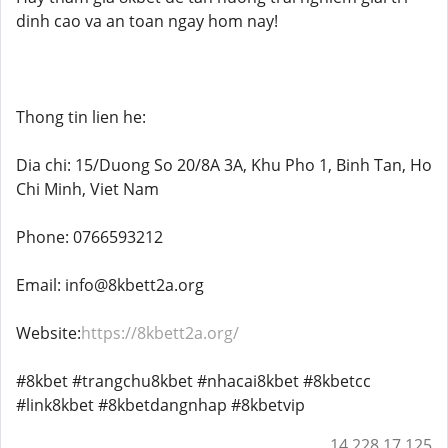
dinh cao va an toan ngay hom nay!
Thong tin lien he:
Dia chi: 15/Duong So 20/8A 3A, Khu Pho 1, Binh Tan, Ho
Chi Minh, Viet Nam
Phone: 0766593212
Email: info@8kbett2a.org
Website:
https://8kbett2a.org/
#8kbet #trangchu8kbet #nhacai8kbet #8kbetcc
#link8kbet #8kbetdangnhap #8kbetvip
14.228.17.125