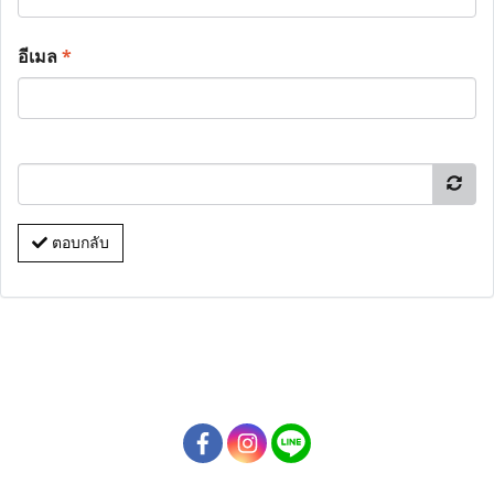
อีเมล
*
ตอบกลับ