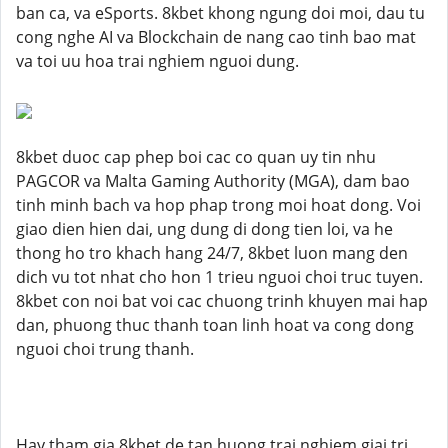
ban ca, va eSports. 8kbet khong ngung doi moi, dau tu
cong nghe AI va Blockchain de nang cao tinh bao mat
va toi uu hoa trai nghiem nguoi dung.
8kbet duoc cap phep boi cac co quan uy tin nhu
PAGCOR va Malta Gaming Authority (MGA), dam bao
tinh minh bach va hop phap trong moi hoat dong. Voi
giao dien hien dai, ung dung di dong tien loi, va he
thong ho tro khach hang 24/7, 8kbet luon mang den
dich vu tot nhat cho hon 1 trieu nguoi choi truc tuyen.
8kbet con noi bat voi cac chuong trinh khuyen mai hap
dan, phuong thuc thanh toan linh hoat va cong dong
nguoi choi trung thanh.
Hay tham gia 8kbet de tan huong trai nghiem giai tri