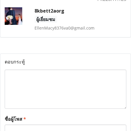
8kbett2aorg
ผู้เยี่ยมชม
EllenMacy8376va0@gmail.com
ตอบกระทู้
ชื่อผู้โพส
*