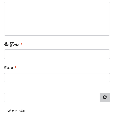
ชื่อผู้โพส
*
อีเมล
*
ตอบกลับ