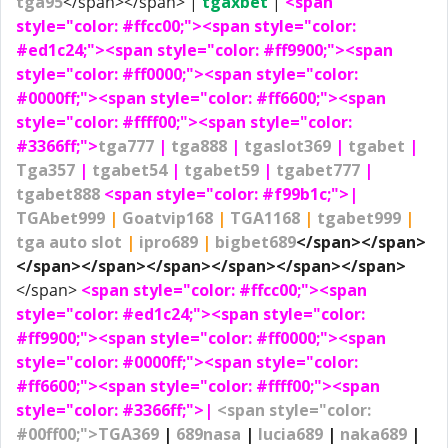
tga95
</span></span> |
tgaxbet
|
<span
style="color: #ffcc00;"><span style="color:
#ed1c24;"><span style="color: #ff9900;"><span
style="color: #ff0000;"><span style="color:
#0000ff;"><span style="color: #ff6600;"><span
style="color: #ffff00;"><span style="color:
#3366ff;">
tga777
|
tga888
|
tgaslot369
|
tgabet
|
Tga357
|
tgabet54
|
tgabet59
|
tgabet777
|
tgabet888
<span style="color: #f99b1c;">|
TGAbet999
|
Goatvip168
|
TGA1168
|
tgabet999
|
tga auto slot
|
ipro689
|
bigbet689
</span></span>
</span></span></span></span></span></span>
</span>
<span style="color: #ffcc00;"><span
style="color: #ed1c24;"><span style="color:
#ff9900;"><span style="color: #ff0000;"><span
style="color: #0000ff;"><span style="color:
#ff6600;"><span style="color: #ffff00;"><span
style="color: #3366ff;">|
<span style="color:
#00ff00;">TGA369
|
689nasa
|
lucia689
|
naka689
|