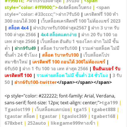
#f99b1c;">
ฝาก3รับ30ล่าสุด
|
3รับ30
| <span
style="color: #ff9900;">
4x4สล็อตเว็บตรง
|
<span
style="color: #33cccc;">ฝาก7รับ50
|
เครดิตฟรี 100 ทำ
300 ถอนได้ 300
|
เว็บสล็อตเครดิตฟรี 100 ไม่ต้องแชร์ 2023
|
สล็อต 4x4
|
ฝาก3บาทรับ100ล่าสุด2567
|
ฝาก 3 บาท รับ
100 ล่าสุด 2566
|
4x4 สล็อตแตกง่าย
|
ฝาก 20 รับ 100 วอ
เลท ล่าสุด 2566
|
เว็บสล็อต อันดับ 1 ของโลก ฝาก ไม่มี ขั้น
ต่ํา
|
ฝาก9รับ49
|
สล็อต 1บาทรับ100
|
รวมค่ายสล็อต ไม่มี
ขั้นต่ำ 24 ชั่วโมง
|
สล็อต 1บาทรับ100
|
เว็บสล็อตโปร
สมาชิกใหม่
|
เครดิตฟรี 100 ถอนได้ 300ไม่ต้องแชร์
|
6รับ50
|
ฝาก 1 รับ 100 วอ เลท ล่าสุด 2566
|
ยืนยันเบอร์ รับ
เครดิตฟรี 100
|
รวมค่ายสล็อต ไม่มี ขั้นต่ำ 24 ชั่วโมง
|
3 รับ
50
|
ฝาก6รับ100-twitter
</span></span></span>
<p style="color: #222222; font-family: Arial, Verdana,
sans-serif; font-size: 12px; text-align: center;">
tga199
|
Tgaslot199
|
เว็บสล็อตแตกบ่อย
|
tga15
|
tgabet888
|
tgastar สล็อต
|
tgastar
|
tgaslot369
|
tgabet168
|
678xbet
|
252auto
|
likegame999ทางเข้า
|