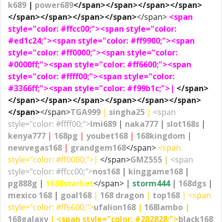
k689
|
power689
</span></span></span></span>
</span></span></span></span>
</span>
<span
style="color: #ffcc00;"><span style="color:
#ed1c24;"><span style="color: #ff9900;"><span
style="color: #ff0000;"><span style="color:
#0000ff;"><span style="color: #ff6600;"><span
style="color: #ffff00;"><span style="color:
#3366ff;"><span style="color: #f99b1c;">|
</span>
</span></span></span></span></span></span>
</span>
</span>
TGA999
|
singha25
|
<span
style="color: #ffff00;">
Imi689
|
naka777
|
slot168s
|
kenya777
|
168pg
|
youbet168
|
168kingdom
|
newvegas168
|
grandgem168
</span>
<span
style="color: #ff0000;">|
</span>
GMZ555
|
<span
style="color: #ffcc00;">
nos168
|
kinggame168
|
pg888g
|
1688starbet
</span> |
storm444
|
168dgs
|
mexico 168
|
goal168
|
168 dragon
|
top168
| <span
style="color: #ff6600;">
ufalion168
|
168lambo
|
168galaxy
| <span style="color: #282828;">
black168