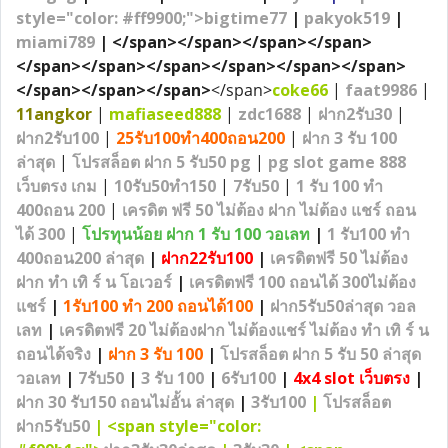
style="color: #ff9900;">bigtime77
|
pakyok519
|
miami789
| </span></span></span></span>
</span></span></span></span></span></span>
</span></span></span>
</span>
coke66
|
faat9986
|
11angkor
|
mafiaseed888
|
zdc1688
|
ฝาก2รับ30
|
ฝาก2
รับ100
|
25รับ100ทํา400ถอน200
|
ฝาก 3
รับ 100
ล่าสุด
|
โปรสล็อต ฝาก 5 รับ50 pg
|
pg slot game 888
เว็บตรง เกม
|
10รับ50ทํา150
|
7
รับ50
|
1
รับ 100
ทํา
400
ถอน 200
|
เครดิต ฟรี 50 ไม่ต้อง ฝาก ไม่ต้อง แชร์ ถอน
ได้ 300
|
โปรทุนน้อย ฝาก 1 รับ 100 วอเลท
|
1 รับ100 ทํา
400ถอน200 ล่าสุด
|
ฝาก22รับ100
|
เครดิตฟรี 50 ไม่ต้อง
ฝาก ทำ เทิ ร์ น โอเวอร์
|
เครดิตฟรี 100 ถอนได้ 300ไม่ต้อง
แชร์
|
1รับ100 ทํา 200 ถอนได้100
|
ฝาก5รับ50ล่าสุด วอล
เลท
|
เครดิตฟรี 20 ไม่ต้องฝาก ไม่ต้องแชร์ ไม่ต้อง ทํา เทิ ร์ น
ถอนได้จริง
|
ฝาก 3 รับ 100
|
โปรสล็อต ฝาก 5 รับ 50 ล่าสุด
วอเลท
|
7รับ50
|
3 รับ 100
|
6รับ100
|
4x4 slot เว็บตรง
|
ฝาก 30 รับ150 ถอนไม่อั้น ล่าสุด
|
3รับ100
|
โปรสล็อต
ฝาก5รับ50
| <span style="color: