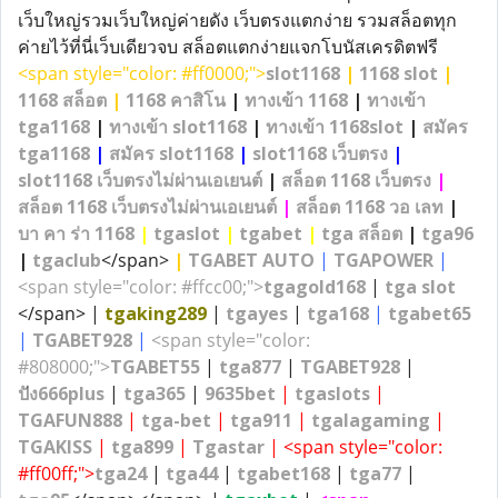
เว็บใหญ่รวมเว็บใหญ่ค่ายดัง เว็บตรงแตกง่าย รวมสล็อตทุก
ค่ายไว้ที่นี่เว็บเดียวจบ สล็อตแตกง่ายแจกโบนัสเครดิตฟรี
<span style="color: #ff0000;">
slot1168
|
1168 slot
|
1168 สล็อต
|
1168 คาสิโน
|
ทางเข้า 1168
|
ทางเข้า
tga1168
|
ทางเข้า slot1168
|
ทางเข้า 1168slot
|
สมัคร
tga1168
|
สมัคร slot1168
|
slot1168 เว็บตรง
|
slot1168 เว็บตรงไม่ผ่านเอเยนต์
|
สล็อต 1168 เว็บตรง
|
สล็อต 1168 เว็บตรงไม่ผ่านเอเยนต์
|
สล็อต 1168 วอ เลท
|
บา คา ร่า 1168
|
tgaslot
|
tgabet
|
tga สล็อต
|
tga96
|
tgaclub
</span>
|
TGABET AUTO
|
TGAPOWER
|
<span style="color: #ffcc00;">
tgagold168
|
tga slot
</span> |
tgaking289
|
tgayes
|
tga168
|
tgabet65
|
TGABET928
|
<span style="color:
#808000;">
TGABET
55
|
tga877
|
TGABET928
|
ปัง
666plus
|
tga365
|
9635bet
|
tgaslots
|
TGAFUN888
|
tga-bet
|
tga911
|
tgalagaming
|
TGAKISS
|
tga899
|
Tgastar
| <span style="color:
#ff00ff;">
tga24
|
tga44
|
tgabet168
|
tga77
|