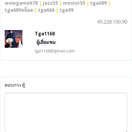
wowgame678
|
jazz55
|
meslot55
|
tga689
|
tga689สล็อต
|
tga666
|
tga99
49.228.100.90
Tga1168
ผู้เยี่ยมชม
tga1168@gmail.com
ตอบกระทู้