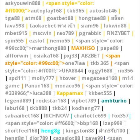
askyouwin888
| <span style="color:
#ff0000;">
autoplay168
|
tkb365
|
autoslot46
|
tga88
|
atm68
|
goatbet88
|
hongtae88
|
สล็อต
lava998
|
taokaebet ทาง เข้า
|
siam96
|
lukwin88
|
mbet915
|
mscwin
|
rao789
|
pgrabbit
|
FINZYBET
|
spin555
|
ezslot
|
nemo55
|
<span style="color:
#99cc00;">marthong888
|
MAXHISO
|
pepe89
|
allforwin
|
osiaka168
|
pxj33
|
ABZBET
| <span
style="color: #99cc00;">
one7laa
|
tkb 365
|
<span
style="color: #ff00ff;">UFA8844
|
oggy1688
|
rio356
|
spd111
|
molly777
|
htover
|
megazeed168
|
m14
game
|
Panun168
|
monaco96
|
<span style="color:
#339966;">luca388
|
Kappamax
|
kkbet555
|
legend889
|
rockstar168
|
vipbet789
|
ambturbo
|
labu168
|
tkb888
|
tkb24
|
kodheng77
|
sabaaibet168
|
RICHNOW
|
charlotte699
|
fox357
|
<span style="color: #ff6600;">bbp168
|
izap999
|
shortfeel168
|
heng8g
|
kingston88
|
ฝาก3รับ100
|
heng8g
|
dior789
|
cazaslot88
|
zaya99
|
<span