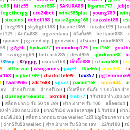
ee88
|
hitz55
|
never888
|
SAKURA88
|
bgame777
|
jebj
|
togetherpg
|
uro24bet
|
wink555plus
|
young789
|
win
|
sixcoins
|
debet168
|
nasa2gopg168
|
cazaslot88
|
es
|
thvg999
|
skylight168
|
lucabet365
|
lucabet99
|
luca
et123
|
นักปั่น888
|
pgzeedava
|
สวิงกิ้ง69
|
betland888
|
c
|
qqover
|
pgzeed vip
|
genzwin
|
afsiam
|
mind6633
|
359
|
g2g5b
|
hydra777
|
moondrop123
|
mrt168
|
goatb
8
|
swinging69
|
betcash285
|
devil955
|
quickwin88
|
b
789vip
|
82pgpg
|
osiaka168
|
เจ็บจี๊ด888
|
ufavip688
|
ln
9
|
allforwin
|
wsogames
|
pxj33
|
tkb365
|
abm888
|
ri
ar168
|
vipbet789
|
charlotte699
|
fox357
|
pgtemmax6
9
|
faat9986
|
zdc1688
|
vgs77
|
panun168
|
snow444
|
u
เลท
|
ฝาก3รับ100
|
ฝาก3รับ50
|
เว็บสล็อต อันดับ 1 ของโลก ฝาก ไม
|
slotnaga168auto
|
bkm88
|
tmb77
|
1รับ100 ทํา 200 ถอ
|
สล็อต ฝาก 5 รับ 50 วอ เลท
|
ฝาก 3 บาท รับ 100
|
สล็อต4x4
|
100 ทํา 300 ถอน 300
|
ฝาก5รับ50 walletล่าสุด
|
5 รับ100
|
ฝาก 
ถอนได้ 300
|
สล็อต ฝากถอน true wallet ไม่มี บัญชีธนาคาร ฝา
|
ฝาก5รับ50 wallet
|
ฝาก 3 บาท รับ 50 วอ เลท
|
22รับ100
|
r6