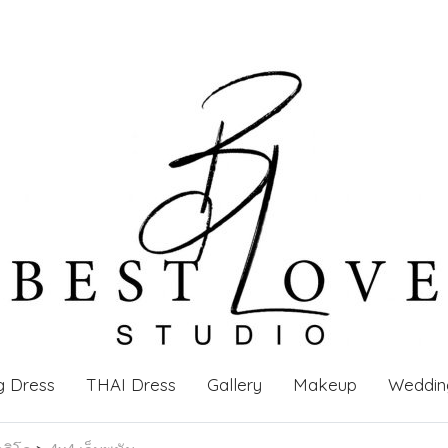
g Dress
THAI Dress
Gallery
Makeup
Weddin