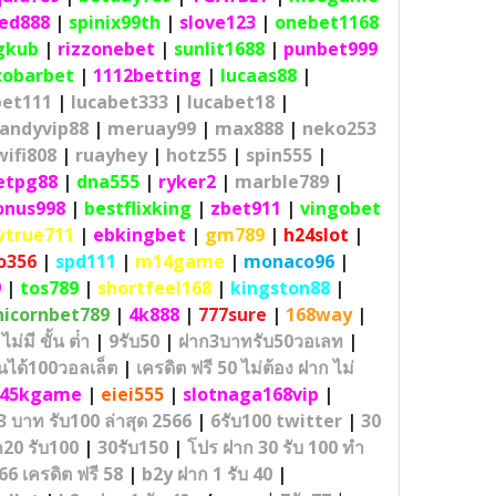
eed888
|
spinix99th
|
slove123
|
onebet1168
gkub
|
rizzonebet
|
sunlit1688
|
punbet999
cobarbet
|
1112betting
|
lucaas88
|
bet111
|
lucabet333
|
lucabet18
|
andyvip88
|
meruay99
|
max888
|
neko253
wifi808
|
ruayhey
|
hotz55
|
spin555
|
etpg88
|
dna555
|
ryker2
|
marble789
|
onus998
|
bestflixking
|
zbet911
|
vingobet
wtrue711
|
ebkingbet
|
gm789
|
h24slot
|
o356
|
spd111
|
m14game
|
monaco96
|
9
|
tos789
|
shortfeel168
|
kingston88
|
nicornbet789
|
4k888
|
777sure
|
168way
|
่มี ขั้น ต่ํา
|
9รับ50
|
ฝาก3บาทรับ50วอเลท
|
นได้100วอลเล็ต
|
เครดิต ฟรี 50 ไม่ต้อง ฝาก ไม่
45kgame
|
eiei555
|
slotnaga168vip
|
3 บาท รับ100 ล่าสุด 2566
|
6รับ100 twitter
|
30
ก20 รับ100
|
30รับ150
|
โปร ฝาก 30 รับ 100 ทํา
66 เครดิต ฟรี 58
|
b2y ฝาก 1 รับ 40
|