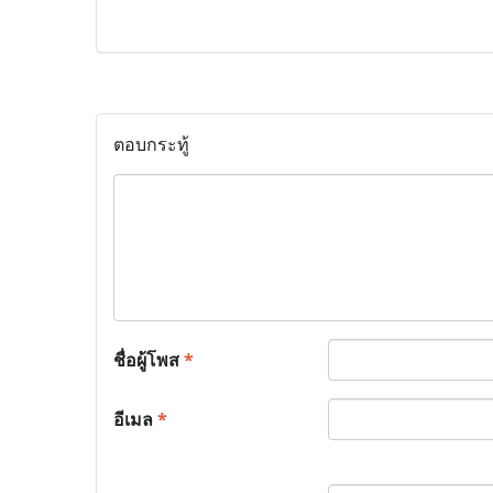
ตอบกระทู้
ชื่อผู้โพส
*
อีเมล
*