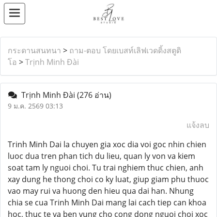
กระดานสนทนา
>
ถาม-ตอบ โดยเบสท์เลิฟเวดดิ้งสตูดิ
โอ
>
Trịnh Minh Đài
Trịnh Minh Đài
(276 อ่าน)
9 ม.ค. 2569 03:13
แจ้งลบ
Trinh Minh Dai la chuyen gia xoc dia voi goc nhin chien
luoc dua tren phan tich du lieu, quan ly von va kiem
soat tam ly nguoi choi. Tu trai nghiem thuc chien, anh
xay dung he thong choi co ky luat, giup giam phu thuoc
vao may rui va huong den hieu qua dai han. Nhung
chia se cua Trinh Minh Dai mang lai cach tiep can khoa
hoc, thuc te va ben vung cho cong dong nguoi choi xoc