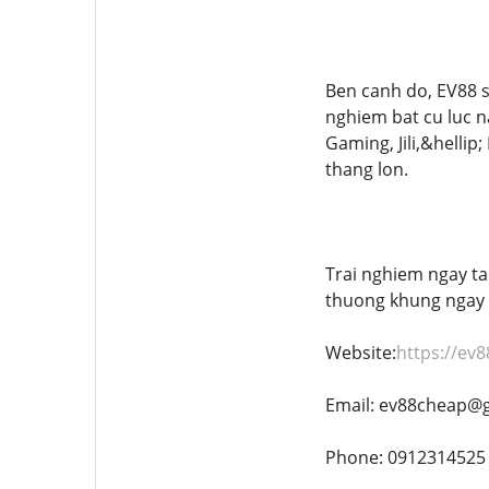
Ben canh do, EV88 so
nghiem bat cu luc 
Gaming, Jili,&helli
thang lon.
Trai nghiem ngay ta
thuong khung ngay
Website:
https://ev8
Email: ev88cheap@
Phone: 0912314525