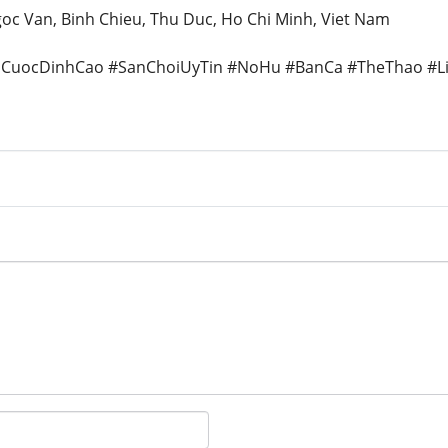
oc Van, Binh Chieu, Thu Duc, Ho Chi Minh, Viet Nam
aCuocDinhCao #SanChoiUyTin #NoHu #BanCa #TheThao #Li