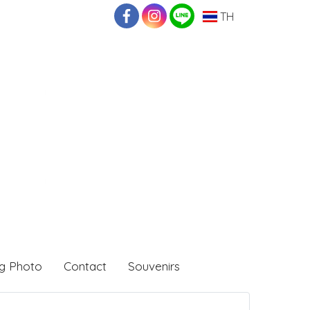
TH
g Photo
Contact
Souvenirs