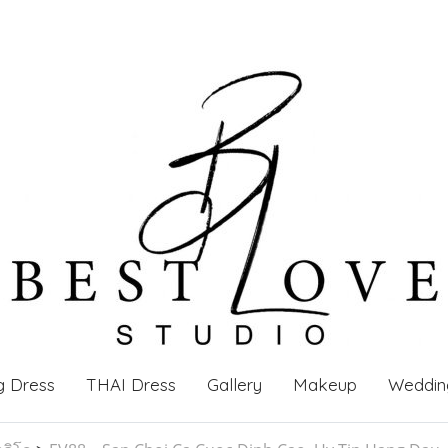
g Dress
THAI Dress
Gallery
Makeup
Weddin