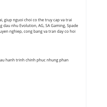
, giup nguoi choi co the truy cap va trai
g dau nhu Evolution, AG, SA Gaming, Spade
huyen nghiep, cong bang va tran day co hoi
 dau hanh trinh chinh phuc nhung phan