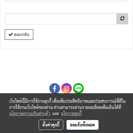
ตอบกลับ
เว็บไซต์นี้มีการใช้งานคุกกี้ เพื่อเพิ่มประสิทธิภาพและประสบการณ์ที่ดีใน
การใช้งานเว็บไซต์ของท่าน ท่านสามารถอ่านรายละเอียดเพิ่มเติมได้ที่
นโยบายความเป็นส่วนตัว
และ
นโยบายคุกกี้
ผู้เข้าชมทั้งหมด
11,290,516
ตั้งค่าคุกกี้
ยอมรับทั้งหมด
Powered by
MakeWebEasy.com