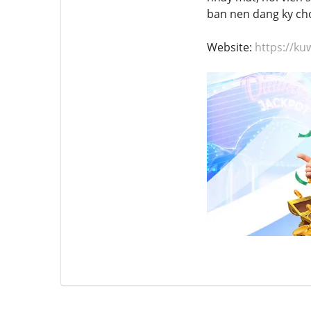
ban nen dang ky ch
Website:
https://ku