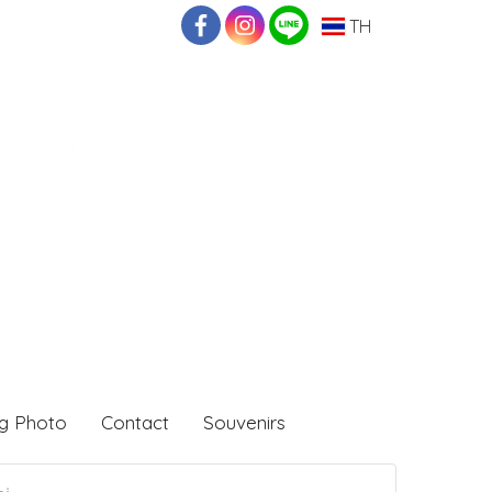
TH
g Photo
Contact
Souvenirs