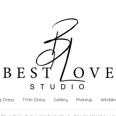
g Dress
THAI Dress
Gallery
Makeup
Weddin