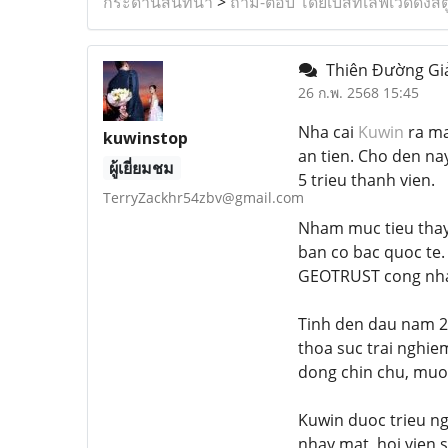
กระดานสนทนา
>
ถาม-ตอบ โดยเบสท์เลิฟเวดดิ้งสต
Thiên Đường Giả
26 ก.พ. 2568 15:45
Nha cai
Kuwin
ra ma
kuwinstop
an tien. Cho den na
ผู้เยี่ยมชม
5 trieu thanh vien.
TerryZackhr54zbv@gmail.com
Nham muc tieu thay 
ban co bac quoc te.
GEOTRUST cong nhan
Tinh den dau nam 20
thoa suc trai nghie
dong chin chu, muo
Kuwin duoc trieu ng
nhay mat, hoi vien 