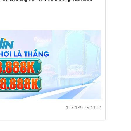
113.189.252.112