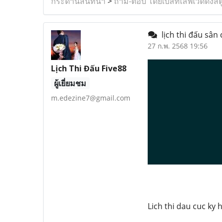
กระดานสนทนา
>
ถาม-ตอบ โดยเบสท์เลิฟเวดดิ้งสต
lịch thi đấu sân
27 ก.พ. 2568 19:56
Lịch Thi Đấu Five88
ผู้เยี่ยมชม
m.edezine7@gmail.com
Lich thi dau cuc ky