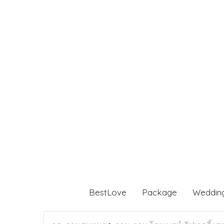
BestLove
Package
Weddin