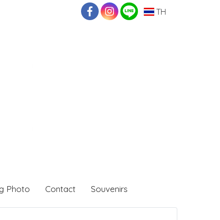
TH
g Photo
Contact
Souvenirs