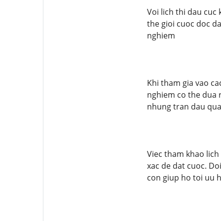
Voi lich thi dau cu
the gioi cuoc doc d
nghiem
Khi tham gia vao cac
nghiem co the dua ra
nhung tran dau quan
Viec tham khao lich 
xac de dat cuoc. Do
con giup ho toi uu 