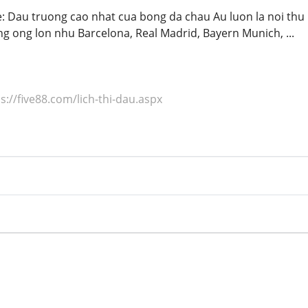
 Dau truong cao nhat cua bong da chau Au luon la noi thu 
g ong lon nhu Barcelona, Real Madrid, Bayern Munich, ...
s://five88.com/lich-thi-dau.aspx