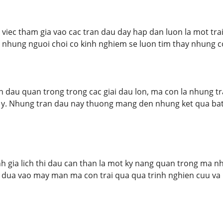
 viec tham gia vao cac tran dau day hap dan luon la mot trai
nhung nguoi choi co kinh nghiem se luon tim thay nhung co
an dau quan trong trong cac giai dau lon, ma con la nhung 
 y. Nhung tran dau nay thuong mang den nhung ket qua bat
nh gia lich thi dau can than la mot ky nang quan trong ma 
 dua vao may man ma con trai qua qua trinh nghien cuu va 