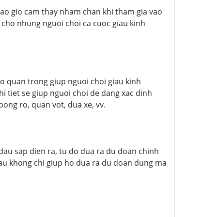
 bao gio cam thay nham chan khi tham gia vao
u cho nhung nguoi choi ca cuoc giau kinh
 to quan trong giup nguoi choi giau kinh
i tiet se giup nguoi choi de dang xac dinh
ong ro, quan vot, dua xe, vv.
 dau sap dien ra, tu do dua ra du doan chinh
i dau khong chi giup ho dua ra du doan dung ma