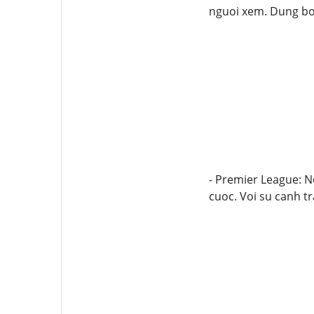
nguoi xem. Dung bo 
- Premier League: N
cuoc. Voi su canh tr