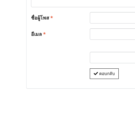
ชื่อผู้โพส
*
อีเมล
*
ตอบกลับ