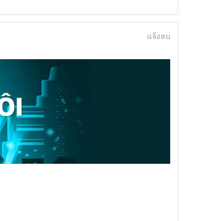
แจ้งลบ