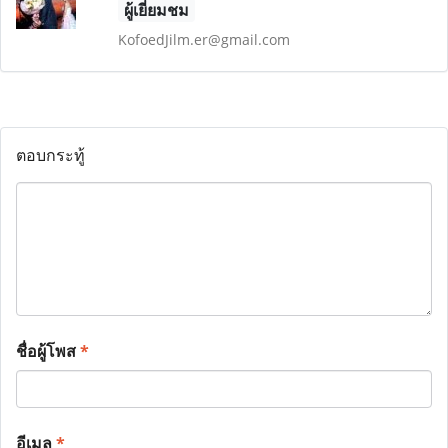
ผู้เยี่ยมชม
KofoedJilm.er@gmail.com
ตอบกระทู้
ชื่อผู้โพส
*
อีเมล
*