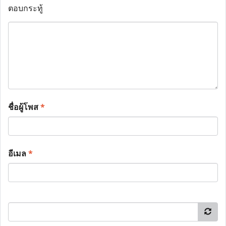
ตอบกระทู้
ชื่อผู้โพส
*
อีเมล
*