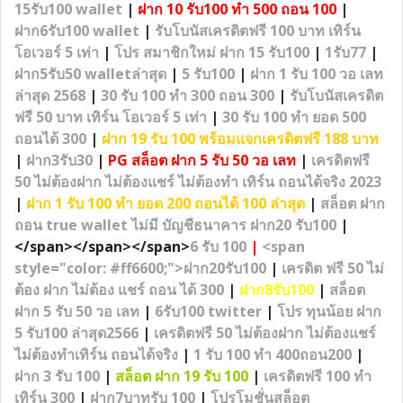
15รับ100 wallet
|
ฝาก 10 รับ100 ทํา 500 ถอน 100
|
ฝาก6รับ100 wallet
|
รับโบนัสเครดิตฟรี 100 บาท เทิร์น
โอเวอร์ 5 เท่า
|
โปร สมาชิกใหม่ ฝาก 15 รับ100
|
1รับ77
|
ฝาก5รับ50 walletล่าสุด
|
5 รับ100
|
ฝาก 1 รับ 100 วอ เลท
ล่าสุด 2568
|
30 รับ 100 ทํา 300 ถอน 300
|
รับโบนัสเครดิต
ฟรี 50 บาท เทิร์น โอเวอร์ 5 เท่า
|
30 รับ 100 ทํา ยอด 500
ถอนได้ 300
|
ฝาก 19 รับ 100 พร้อมแจกเครดิตฟรี 188 บาท
|
ฝาก3รับ30
|
PG สล็อต ฝาก 5 รับ 50 วอ เลท
|
เครดิตฟรี
50 ไม่ต้องฝาก ไม่ต้องแชร์ ไม่ต้องทำ เทิร์น ถอนได้จริง 2023
|
ฝาก 1 รับ 100 ทํา ยอด 200 ถอนได้ 100 ล่าสุด
|
สล็อต ฝาก
ถอน true wallet ไม่มี บัญชีธนาคาร ฝาก20 รับ100
|
</span></span></span>
6 รับ 100
|
<span
style="color: #ff6600;">ฝาก20รับ100
|
เครดิต ฟรี 50 ไม่
ต้อง ฝาก ไม่ต้อง แชร์ ถอน ได้ 300
|
ฝาก8รับ100
|
สล็อต
ฝาก 5 รับ 50 วอ เลท
|
6รับ100 twitter
|
โปร ทุนน้อย ฝาก
5 รับ100 ล่าสุด2566
|
เครดิตฟรี 50 ไม่ต้องฝาก ไม่ต้องแชร์
ไม่ต้องทำเทิร์น ถอนได้จริง
|
1 รับ 100 ทํา 400ถอน200
|
ฝาก 3 รับ 100
|
สล็อต ฝาก 19 รับ 100
|
เครดิตฟรี 100 ทำ
เทิร์น 300
|
ฝาก7บาทรับ 100
|
โปรโมชั่นสล็อต