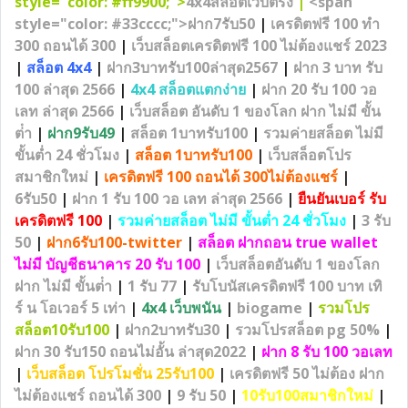
style="color: #ff9900;">
4x4สล็อตเว็บตรง
|
<span
style="color: #33cccc;">ฝาก7รับ50
|
เครดิตฟรี 100 ทำ
300 ถอนได้ 300
|
เว็บสล็อตเครดิตฟรี 100 ไม่ต้องแชร์ 2023
|
สล็อต 4x4
|
ฝาก3บาทรับ100ล่าสุด2567
|
ฝาก 3 บาท รับ
100 ล่าสุด 2566
|
4x4 สล็อตแตกง่าย
|
ฝาก 20 รับ 100 วอ
เลท ล่าสุด 2566
|
เว็บสล็อต อันดับ 1 ของโลก ฝาก ไม่มี ขั้น
ต่ํา
|
ฝาก9รับ49
|
สล็อต 1บาทรับ100
|
รวมค่ายสล็อต ไม่มี
ขั้นต่ำ 24 ชั่วโมง
|
สล็อต 1บาทรับ100
|
เว็บสล็อตโปร
สมาชิกใหม่
|
เครดิตฟรี 100 ถอนได้ 300ไม่ต้องแชร์
|
6รับ50
|
ฝาก 1 รับ 100 วอ เลท ล่าสุด 2566
|
ยืนยันเบอร์ รับ
เครดิตฟรี 100
|
รวมค่ายสล็อต ไม่มี ขั้นต่ำ 24 ชั่วโมง
|
3 รับ
50
|
ฝาก6รับ100-twitter
|
สล็อต ฝากถอน true wallet
ไม่มี บัญชีธนาคาร 20 รับ 100
|
เว็บสล็อตอันดับ 1 ของโลก
ฝาก ไม่มี ขั้นต่ํา
|
1 รับ 77
|
รับโบนัสเครดิตฟรี 100 บาท เทิ
ร์ น โอเวอร์ 5 เท่า
|
4x4 เว็บพนัน
|
biogame
|
รวมโปร
สล็อต10รับ100
|
ฝาก2บาทรับ30
|
รวมโปรสล็อต pg 50%
|
ฝาก 30 รับ150 ถอนไม่อั้น ล่าสุด2022
|
ฝาก 8 รับ 100 วอเลท
|
เว็บสล็อต โปรโมชั่น 25รับ100
|
เครดิตฟรี 50 ไม่ต้อง ฝาก
ไม่ต้องแชร์ ถอนได้ 300
|
9 รับ 50
|
10รับ100สมาชิกใหม่
|