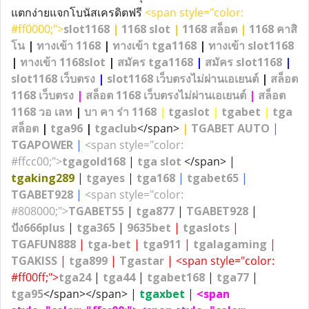
แตกง่ายแจกโบนัสเครดิตฟรี
<span style="color:
#ff0000;">
slot1168
|
1168 slot
|
1168 สล็อต
|
1168 คาสิ
โน
|
ทางเข้า 1168
|
ทางเข้า tga1168
|
ทางเข้า slot1168
|
ทางเข้า 1168slot
|
สมัคร tga1168
|
สมัคร slot1168
|
slot1168 เว็บตรง
|
slot1168 เว็บตรงไม่ผ่านเอเยนต์
|
สล็อต
1168 เว็บตรง
|
สล็อต 1168 เว็บตรงไม่ผ่านเอเยนต์
|
สล็อต
1168 วอ เลท
|
บา คา ร่า 1168
|
tgaslot
|
tgabet
|
tga
สล็อต
|
tga96
|
tgaclub
</span>
|
TGABET AUTO
|
TGAPOWER
|
<span style="color:
#ffcc00;">
tgagold168
|
tga slot
</span> |
tgaking289
|
tgayes
|
tga168
|
tgabet65
|
TGABET928
|
<span style="color:
#808000;">
TGABET
55
|
tga877
|
TGABET928
|
ปัง
666plus
|
tga365
|
9635bet
|
tgaslots
|
TGAFUN888
|
tga-bet
|
tga911
|
tgalagaming
|
TGAKISS
|
tga899
|
Tgastar
| <span style="color:
#ff00ff;">
tga24
|
tga44
|
tgabet168
|
tga77
|
tga95
</span></span> |
tgaxbet
|
<span