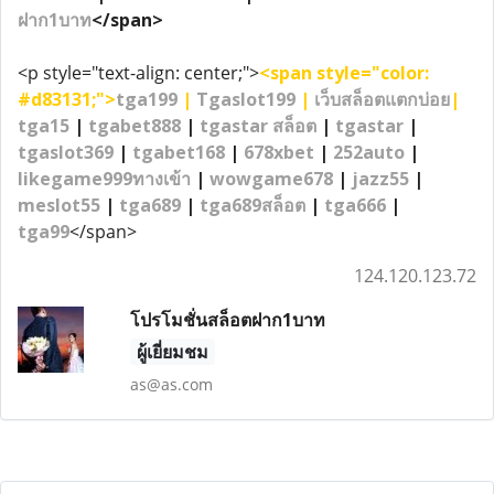
ฝาก1บาท
</span>
<p style="text-align: center;">
<span style="color:
#d83131;">
tga199
|
Tgaslot199
|
เว็บสล็อตแตกบ่อย
|
tga15
|
tgabet888
|
tgastar สล็อต
|
tgastar
|
tgaslot369
|
tgabet168
|
678xbet
|
252auto
|
likegame999ทางเข้า
|
wowgame678
|
jazz55
|
meslot55
|
tga689
|
tga689สล็อต
|
tga666
|
tga99
</span>
124.120.123.72
โปรโมชั่นสล็อตฝาก1บาท
ผู้เยี่ยมชม
as@as.com