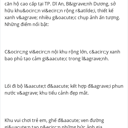
căn hộ cao cấp tại TP. Dĩ An, B&igrave;nh Dương, sở
hữu khu&ocirc;n vi&ecirc;n rộng r&atilde;i, thiết kế
xanh v&agrave; nhiều g&oacute;c chụp ảnh ấn tượng.
Những điểm nổi bật:
C&ocirc;ng vi&ecirc;n nội khu rộng lớn, c&acirc;y xanh
bao phủ tạo cảm gi&aacute;c trong l&agrave;nh.
Lối đi bộ l&aacute;t đ&aacute; kết hợp đ&agrave;i phun
nước v&agrave; khu tiểu cảnh đẹp mắt.
Khu vui chơi trẻ em, ghế đ&aacute; ven đường
gi&uacute;p tạo n&ecirc;n những bức ảnh gia