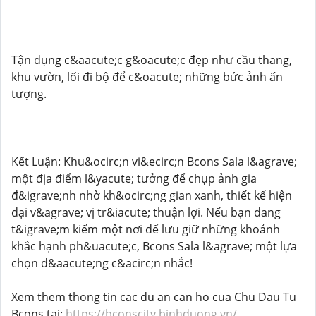
Tận dụng c&aacute;c g&oacute;c đẹp như cầu thang,
khu vườn, lối đi bộ để c&oacute; những bức ảnh ấn
tượng.
Kết Luận: Khu&ocirc;n vi&ecirc;n Bcons Sala l&agrave;
một địa điểm l&yacute; tưởng để chụp ảnh gia
đ&igrave;nh nhờ kh&ocirc;ng gian xanh, thiết kế hiện
đại v&agrave; vị tr&iacute; thuận lợi. Nếu bạn đang
t&igrave;m kiếm một nơi để lưu giữ những khoảnh
khắc hạnh ph&uacute;c, Bcons Sala l&agrave; một lựa
chọn đ&aacute;ng c&acirc;n nhắc!
Xem them thong tin cac du an can ho cua Chu Dau Tu
Bcons tại:
https://bconscity.binhduong.vn/