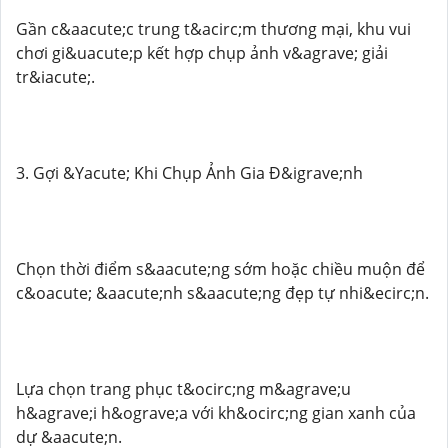
Gần c&aacute;c trung t&acirc;m thương mại, khu vui
chơi gi&uacute;p kết hợp chụp ảnh v&agrave; giải
tr&iacute;.
3. Gợi &Yacute; Khi Chụp Ảnh Gia Đ&igrave;nh
Chọn thời điểm s&aacute;ng sớm hoặc chiều muộn để
c&oacute; &aacute;nh s&aacute;ng đẹp tự nhi&ecirc;n.
Lựa chọn trang phục t&ocirc;ng m&agrave;u
h&agrave;i h&ograve;a với kh&ocirc;ng gian xanh của
dự &aacute;n.