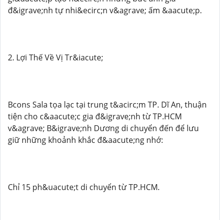
đ&igrave;nh tự nhi&ecirc;n v&agrave; ấm &aacute;p.
2. Lợi Thế Về Vị Tr&iacute;
Bcons Sala tọa lạc tại trung t&acirc;m TP. Dĩ An, thuận
tiện cho c&aacute;c gia đ&igrave;nh từ TP.HCM
v&agrave; B&igrave;nh Dương di chuyển đến để lưu
giữ những khoảnh khắc đ&aacute;ng nhớ:
Chỉ 15 ph&uacute;t di chuyển từ TP.HCM.