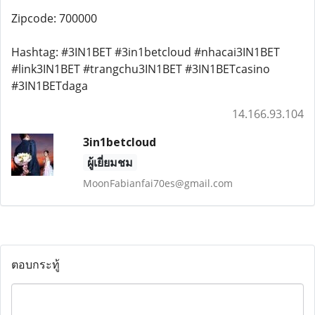
Zipcode: 700000
Hashtag: #3IN1BET #3in1betcloud #nhacai3IN1BET
#link3IN1BET #trangchu3IN1BET #3IN1BETcasino
#3IN1BETdaga
14.166.93.104
3in1betcloud
ผู้เยี่ยมชม
MoonFabianfai70es@gmail.com
ตอบกระทู้