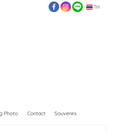
TH
g Photo
Contact
Souvenirs