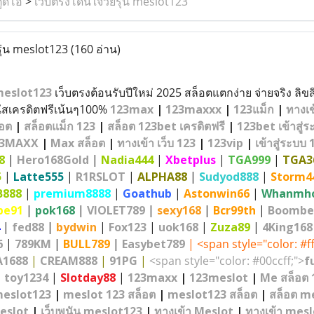
ูดิโอ
>
เว็บตรงโดนใจวัยรุ่น meslot123
ุ่น meslot123
(160 อ่าน)
eslot123
เว็บตรงต้อนรับปีใหม่ 2025 สล็อตแตกง่าย จ่ายจริง ลิขส
ัสเครดิตฟรีเน้นๆ100%
123max
|
123maxxx
|
123แม็ก
|
ทางเ
อต
|
สล็อตแม็ก 123
|
สล็อต 123bet เครดิตฟรี
|
123bet เข้าสู่ร
23MAXX
|
Max สล็อต
|
ทางเข้า เว็บ 123
|
123vip
|
เข้าสู่ระบบ
8
|
Hero168Gold
|
Nadia444
|
Xbetplus
|
TGA999
|
TGA3
5
|
Latte555
|
R1RSLOT
|
ALPHA88
|
Sudyod888
|
Storm4
B888
|
premium8888
|
Goathub
|
Astonwin66
|
Whanmho
pe91
|
pok168
|
VIOLET789
|
sexy168
|
Bcr99th
|
Boombe
|
fed88
|
bydwin
|
Fox123
|
uok168
|
Zuza89
|
4King168
6
|
789KM
|
BULL789
|
Easybet789
| <span style="color: #f
1688
|
CREAM888
|
91
PG
|
<span style="color: #00ccff;">
f
|
toy
1234
|
Slotday88
|
123maxx
|
123meslot
|
Me สล็อต 
 meslot123
|
meslot 123 สล็อต
|
meslot123 สล็อต
|
สล็อต m
meslot
|
เว็บพนัน meslot123
|
ทางเข้า Meslot
|
ทางเข้า mes