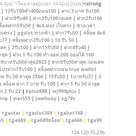
4.4px;">ใหม่ล่าสุด[size= 14.4px] [/size]
<strong
|
12รับ100ทํา400ถอน100
|
ฝาก 3
บาท รับ100
|
ฝาก9รับ49
|
ฝาก3รับ100วอเลท
|
ฝาก2รับ100
ล็อตฝาก5รับ50
|
4x4 slot
เว็บตรง
|
ช่วงเวลา
ว็บตรง
|
pgslot ทางเข้า
|
ฝาก7
รับ50
|
สล็อต
4x4
ับ77
|
สล็อตฝาก
2
รับ
100
|
10 รับ 50
|
เลท
|
2
รับ100
|
ฝาก15รับ50
|
ฝาก4รับ40
|
าสุด
|
ฝาก 1
รับ 100
ทํา ยอด 200
ถอนได้ 100
ก
9
บาทรับ50
ล่าสุด2023
|
ฝาก5รับ50ล่าสุด วอลเลท
โปรฝาก7
รับ100
|
สล็อตฝากถอน true wallet
ท รับ 50
ล่าสุด 2566
|
15
รับ50
|
1บาทรับ77
|
3
ร สล็อต ฝาก 7
บาท รับ 100
|
ฝาก
5
รับ 50
ล่าสุด
ก 2 รับ 22
|
kplus888
|
wj999plus
|
vip
|
eiei555
|
Jowhuay
|
xg78s
|
tgastar
|
tgaslot369
|
tgabet168
|
55
|
tga689
|
tga689สล็อต
|
tga666
|
tga99
124.120.75.236