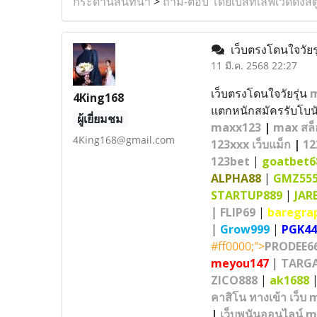
กระดานสนทนา
>
ถาม-ตอบ โดยเบสท์เลิฟเวดดิ้งสต
เว็บตรงโดนใจวัยร
11 มี.ค. 2568 22:27
เว็บตรงโดนใจวัยรุ่น
m
4King168
แตกหนักสมัครรับโบน
ผู้เยี่ยมชม
maxx123
|
max สล็
4King168@gmail.com
123xxx เว็บแม็ก
|
1
123bet
|
goatbet6
ALPHA88
|
GMZ55
STARTUP889
|
JAR
|
FLIP69
|
baregra
|
Grow999
|
PGK44
#ff0000;">
PRODEE6
meyou147
|
TARGA
ZICO888
|
ak
1688
คาสิโน ทางเข้า เว็บ
|
เว็บพนันออนไลน์ 