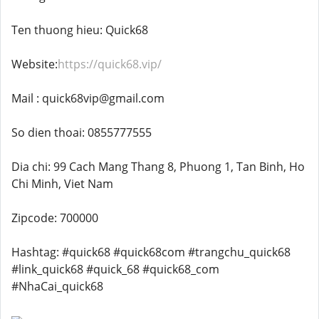
Ten thuong hieu: Quick68
Website:
https://quick68.vip/
Mail : quick68vip@gmail.com
So dien thoai: 0855777555
Dia chi: 99 Cach Mang Thang 8, Phuong 1, Tan Binh, Ho
Chi Minh, Viet Nam
Zipcode: 700000
Hashtag: #quick68 #quick68com #trangchu_quick68
#link_quick68 #quick_68 #quick68_com
#NhaCai_quick68