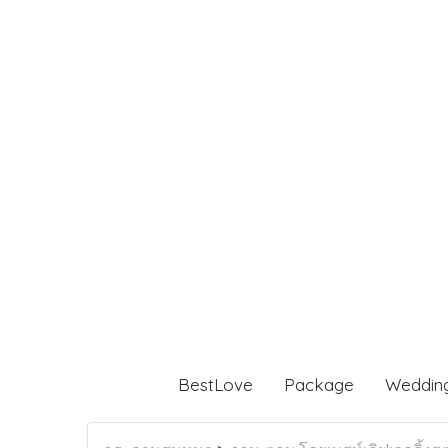
BestLove
Package
Weddin