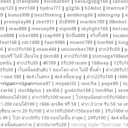
nebet
|
ufavip688
|
escobarbet
|
nasa2gopg168
|
cazasl
op123
|
mrt168
|
hydra777
|
g2g5b
|
h24slot
|
lnwtrue7
9
|
bonus998
|
bestflixking
|
ambking66
|
ebkingvip
|
e
|
promplay88
|
zbet911
|
มั่งมี999
|
marble789
|
88mbet
99
|
max888
|
meruay99
|
xspin88
|
skylight168
|
betca
and888
|
lcbet888
|
izap999
|
นักปั่น888
|
สวิงกิ้ง69
|
lucabe
feel168
|
zdc1688
|
faat9986
|
miami789
|
lion966
|
kin
00
|
ฝาก3รับ100
|
snow444
|
unicornbet789
|
ฝาก3รับ50
|
p
ุนฟรี ไม่มี เงื่อนไข
|
bkm88
|
ฝาก2รับ100
|
slotnaga168au
็บพนัน
|
ฝาก2รับ30
|
4K789
|
3รับ30วอเลท
|
168way
|
12รับ1
3รับ50
|
เว็บสล็อตอันดับ 1 ของโลก ฝาก ไม่มี ขั้นต่ํา
|
ฝาก30รับ1
ํา ยอด 300
|
4x4 เว็บตรง
|
4x4 สล็อต pg
|
ฝาก22รับ100
|
r666
></span></span>
luna87
|
miyabi55
|
one7la
|
pepe89
|
le
star66
|
slot88plus
|
ek456
|
godzilla168
|
lsm99ai
|
sev
300ถอนได้100
|
ฝาก10รับ100วอเลท
|
โปรทุนน้อยฝาก5รับ100ล่า
ํา 200 ถอนได้100
|
r666 เครดิต ฟรี 58
|
ฝาก 3 บาท รับ 50 วอ เ
ัญชีธนาคาร 20 รับ100
|
ฝาก
10
รับ50
ทํา150
ถอน100
|
3รับ100ล่าส
บ 49
|
โปร ฝาก30
รับ 150
ถอนไม่อั้น ล่าสุด
|
24
รับ100
|
4x4
สล็
4 สล็อตแตกง่าย
|
ฝาก3บาทรับ30
|
<strong style="font-size: 14