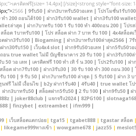
4px;">เครดิตฟรี[size= 14.4px] [/size]<strong style="font-size: 1
4px;">
2566
|
9
รับ
50
|
ฝาก
3
บาทรับ50
วอเลท
|
โปรโมชั่น1รับ100
0
ทํา 200
ถอนได้100
|
ฝาก3รับ100 wallet
|
ฝาก3รับ100 wallet
lletล่าสุด
|
ฝาก7บาทรับ 100
1
รับ 100
ทํา 400
ถอน 200
|
โปรส
|
สล็อต 1บาทรับ100
|
โปร สล็อต ฝาก 7 บาท รับ 100
|
4x4
สล็อตเ
อตฝาก3รับ100
|
Biogaming
|
ฝาก
3
บาทรับ
100
ล่าสุด
2566
|
7
ร
ตฝาก30
รับ150
|
เว็บ4x4 slot
|
ฝาก9รับ50วอเลท
|
ฝาก5รับ50วอ
-ถอน true wallet
ไม่มี บัญชีธนาคาร 20 รับ 100
|
ฝาก
3
รับ100
ล่
รับ 50 วอ เลท
|
เครดิตฟรี 100 ทำ เทิ ร์ น 300
|
โปร2รับ100
|
ฝา
สล็อต ฝาก7
รับ100
|
ฝาก3รับ30
|
30 รับ 100 ทํา 300 ถอน 300
|
รับ 100
|
9 รับ 50
|
ฝาก7บาทรับ100 ล่าสุด
|
5 รับ100
|
ฝาก 3
บา
นฟรี ไม่มี เงื่อนไข
|
b2y
ฝาก1
รับ40
|
4
รับ40
|
true wallet
โป
|
ฝาก3บาทรับ50
|
สล็อตฝาก5รับ50
|
2 รับ 100
|
ฝาก9รับ50
|
ฝา
888z
|
joker88club
|
แจกจริง2024
|
82PG100
|
slotnaga168
688
|
finzybet
|
extreambet
|
ifm999
|
99
|
เว็บสล็อตแตกบ่อย
|
tga15
|
tgabet888
|
tgastar สล็อต
|
likegame999ทางเข้า
|
wowgame678
|
jazz55
|
meslot