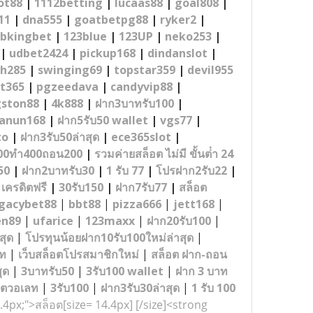
ot88
|
1112betting
|
lucaas88
|
goal808
|
11
|
dna555
|
goatbetpg88
|
ryker2
|
bkingbet
|
123blue
|
123UP
|
neko253
|
|
udbet2424
|
pickup168
|
dindanslot
|
sh285
|
swinging69
|
topstar359
|
devil955
t365
|
pgzeedava
|
candyvip88
|
gston88
|
4k888
|
ฝาก3บาทรับ100
|
anun168
|
ฝาก5รับ50 wallet
|
vgs77
|
to
|
ฝาก3รับ50ล่าสุด
|
ece365slot
|
00ทํา400ถอน200
|
รวมค่ายสล็อต ไม่มี ขั้นต่ํา 24
50
|
ฝาก2บาทรับ30
|
1 รับ 77
|
โปรฝาก2รับ22
|
 เครดิตฟรี
|
30รับ150
|
ฝาก7รับ77
|
สล็อต
gacybet88
|
bbt88
|
pizza666
|
jett168
|
en89
|
ufarice
|
123maxx
|
ฝาก20รับ100
|
สุด
|
โปรทุนน้อยฝาก10รับ100ใหม่ล่าสุด
|
ลท
|
เว็บสล็อตโปรสมาชิกใหม่
|
สล็อต ฝาก-ถอน
ุด
|
3
บาทรับ50
|
3
รับ100 wallet
|
ฝาก 3 บาท
อตวอเลท
|
3รับ100
|
ฝาก3รับ30ล่าสุด
|
1 รับ 100
.4px;">สล็อต[size= 14.4px] [/size]<strong