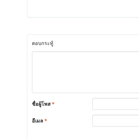
ตอบกระทู้
ชื่อผู้โพส
*
อีเมล
*