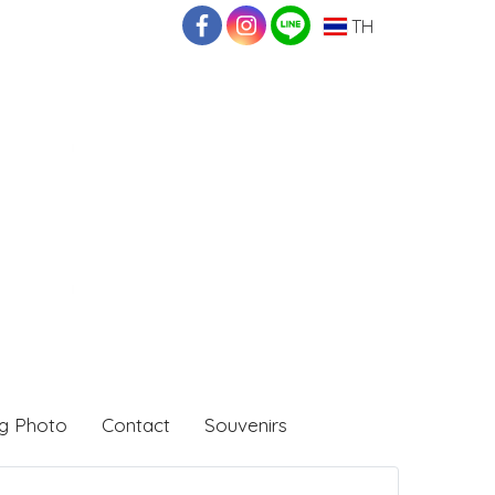
TH
g Photo
Contact
Souvenirs