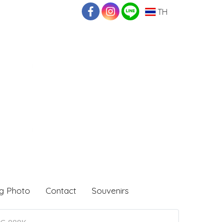
TH
g Photo
Contact
Souvenirs