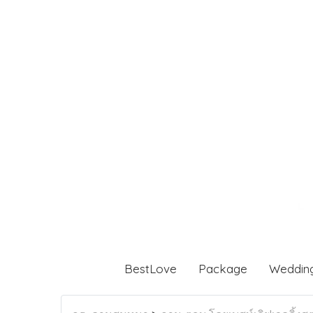
BestLove
Package
Weddin