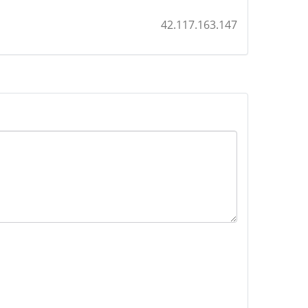
42.117.163.147