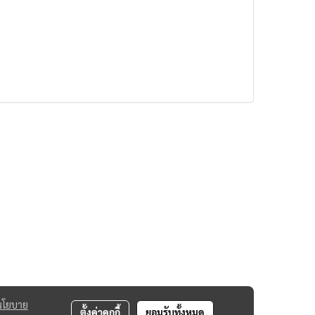
นโยบาย
ตั้งค่าคุกกี้
ยอมรับทั้งหมด