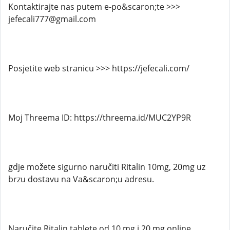
Kontaktirajte nas putem e-po&scaron;te >>>
jefecali777@gmail.com
Posjetite web stranicu >>> https://jefecali.com/
Moj Threema ID: https://threema.id/MUC2YP9R
gdje možete sigurno naručiti Ritalin 10mg, 20mg uz
brzu dostavu na Va&scaron;u adresu.
Naručite Ritalin tablete od 10 mg i 20 mg online