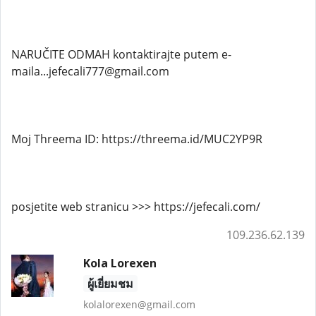
NARUČITE ODMAH kontaktirajte putem e-
maila...jefecali777@gmail.com
Moj Threema ID: https://threema.id/MUC2YP9R
posjetite web stranicu >>> https://jefecali.com/
109.236.62.139
Kola Lorexen
ผู้เยี่ยมชม
kolalorexen@gmail.com