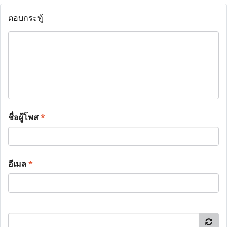
ตอบกระทู้
ชื่อผู้โพส
*
อีเมล
*