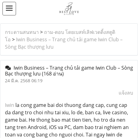
กระดานสนทนา
>
ถาม-ตอบ โดยเบสท์เลิฟเวดดิ้งสตูดิ
โอ
>
Iwin Business – Trang chủ tải game Iwin Club –
Sòng Bạc thượng lưu
Iwin Business – Trang chủ tải game Iwin Club – Sòng
Bạc thượng lưu
(168 อ่าน)
24 มี.ค. 2568 06:19
แจ้งลบ
Iwin
la cong game bai doi thuong dang cap, cung cap
da dang tro choi nhu tai xiu, lo de, ban ca, live casino,
game bai. He thong bao mat tien tien, ho tro da nen
tang tren Android, iOS va PC, dam bao trai nghiem an
toan va cong bang cho nguoi choi. Tai ngay Iwin de