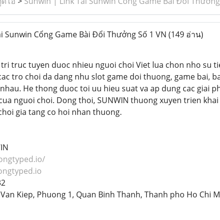
ูดิโอ
>
Sunwin | Link Tải Sunwin Cổng Game Bài Đổi Thưởng
ải Sunwin Cổng Game Bài Đổi Thưởng Số 1 VN
(149 อ่าน)
i tri truc tuyen duoc nhieu nguoi choi Viet lua chon nho su ti
ac tro choi da dang nhu slot game doi thuong, game bai, b
 nhau. He thong duoc toi uu hieu suat va ap dung cac giai
cua nguoi choi. Dong thoi, SUNWIN thuong xuyen trien khai
choi gia tang co hoi nhan thuong.
IN
rongtyped.io/
ongtyped.io
32
g Van Kiep, Phuong 1, Quan Binh Thanh, Thanh pho Ho Chi M