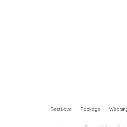
BestLove
Package
Weddin