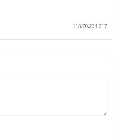
118.70.234.217