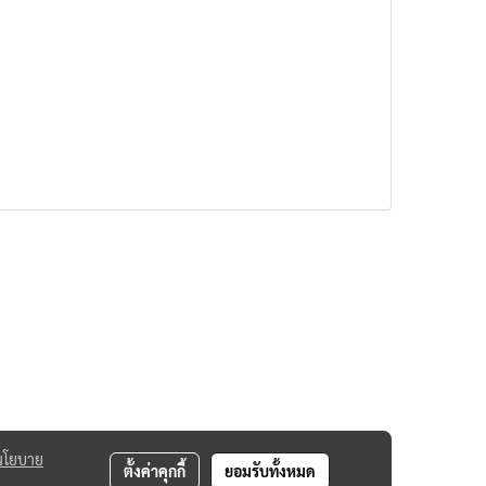
นโยบาย
ตั้งค่าคุกกี้
ยอมรับทั้งหมด