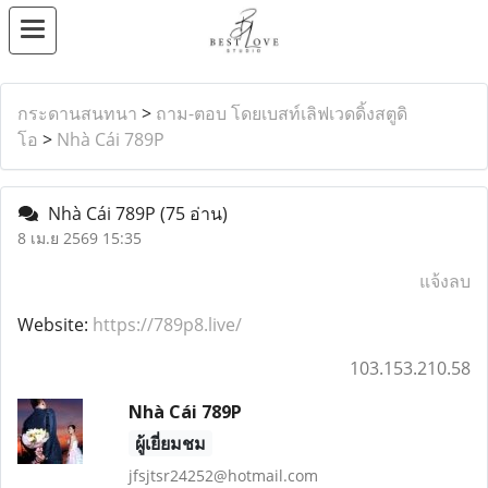
กระดานสนทนา
>
ถาม-ตอบ โดยเบสท์เลิฟเวดดิ้งสตูดิ
โอ
>
Nhà Cái 789P
Nhà Cái 789P
(75 อ่าน)
8 เม.ย 2569 15:35
แจ้งลบ
Website:
https://789p8.live/
103.153.210.58
Nhà Cái 789P
ผู้เยี่ยมชม
jfsjtsr24252@hotmail.com