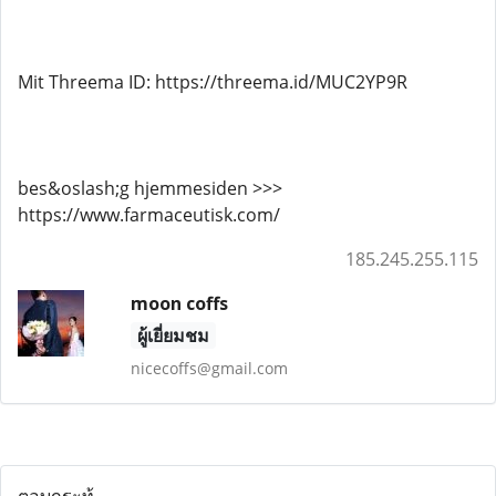
Mit Threema ID: https://threema.id/MUC2YP9R
bes&oslash;g hjemmesiden >>>
https://www.farmaceutisk.com/
185.245.255.115
moon coffs
ผู้เยี่ยมชม
nicecoffs@gmail.com