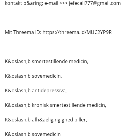
kontakt p&aring; e-mail >>> jefecali777@gmail.com
Mit Threema ID: https://threema.id/MUC2YP9R
K&oslash;b smertestillende medicin,
K&oslash;b sovemedicin,
K&oslash;b antidepressiva,
K&oslash;b kronisk smertestillende medicin,
K&oslash;b afh&aelig;ngighed piller,
K&oslash;b sovemedicin