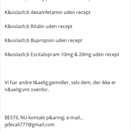
K&oslash;b dexamfetamin uden recept
K&oslash;b Ritalin uden recept
K&oslash;b Bupropion uden recept
K&oslash;b Escitalopram 10mg & 20mg uden recept
Vi har andre l&aelig;gemidler, selv dem, der ikke er
n&aelig;vnt ovenfor.
BESTIL NU kontakt p&aring; e-mail...
jefecali777@gmail.com