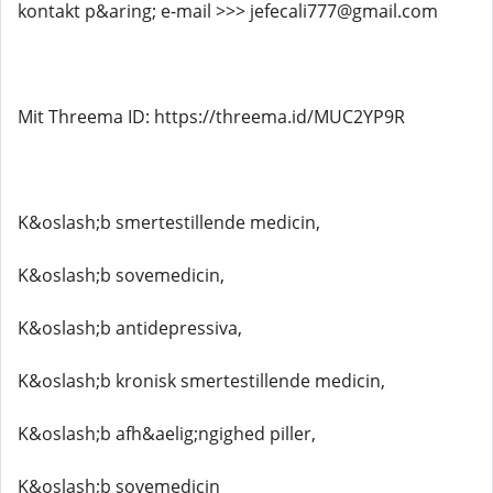
kontakt p&aring; e-mail >>> jefecali777@gmail.com
Mit Threema ID: https://threema.id/MUC2YP9R
K&oslash;b smertestillende medicin,
K&oslash;b sovemedicin,
K&oslash;b antidepressiva,
K&oslash;b kronisk smertestillende medicin,
K&oslash;b afh&aelig;ngighed piller,
K&oslash;b sovemedicin