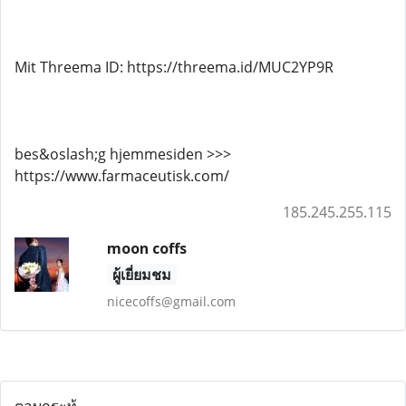
Mit Threema ID: https://threema.id/MUC2YP9R
bes&oslash;g hjemmesiden >>>
https://www.farmaceutisk.com/
185.245.255.115
moon coffs
ผู้เยี่ยมชม
nicecoffs@gmail.com