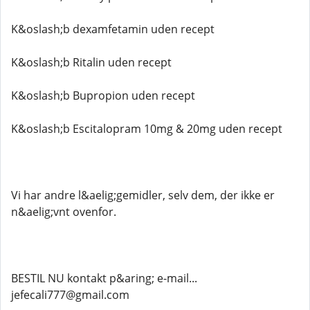
K&oslash;b dexamfetamin uden recept
K&oslash;b Ritalin uden recept
K&oslash;b Bupropion uden recept
K&oslash;b Escitalopram 10mg & 20mg uden recept
Vi har andre l&aelig;gemidler, selv dem, der ikke er
n&aelig;vnt ovenfor.
BESTIL NU kontakt p&aring; e-mail...
jefecali777@gmail.com