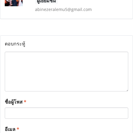
ผู้เยี่ยมชม
abinezeralemu5@gmail.com
ตอบกระทู้
ชื่อผู้โพส
*
อีเมล
*